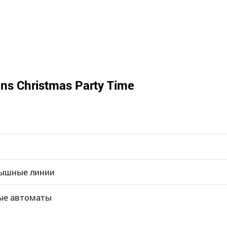
s Christmas Party Time
ышные линии
ые автоматы