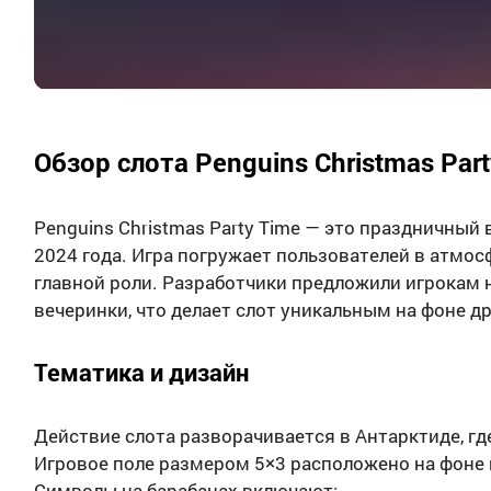
Обзор слота Penguins Christmas Part
Penguins Christmas Party Time — это праздничный
2024 года. Игра погружает пользователей в атмо
главной роли. Разработчики предложили игрокам 
вечеринки, что делает слот уникальным на фоне д
Тематика и дизайн
Действие слота разворачивается в Антарктиде, г
Игровое поле размером 5×3 расположено на фоне 
Символы на барабанах включают: