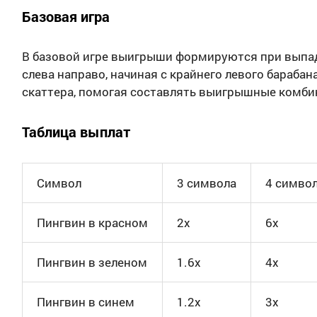
Базовая игра
В базовой игре выигрыши формируются при выпад
слева направо, начиная с крайнего левого бараба
скаттера, помогая составлять выигрышные комби
Таблица выплат
Символ
3 символа
4 симво
Пингвин в красном
2x
6x
Пингвин в зеленом
1.6x
4x
Пингвин в синем
1.2x
3x