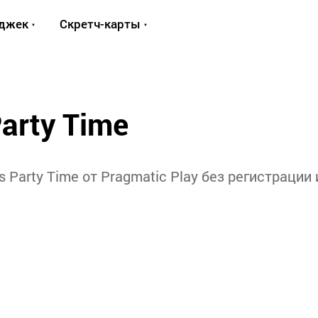
джек
Скретч-карты
arty Time
 Party Time от Pragmatic Play без регистрации