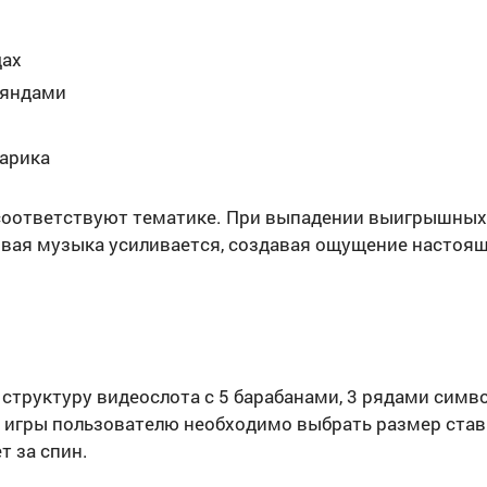
дах
ляндами
шарика
соответствуют тематике. При выпадении выигрышных
овая музыка усиливается, создавая ощущение настоя
 структуру видеослота с 5 барабанами, 3 рядами симв
игры пользователю необходимо выбрать размер став
т за спин.