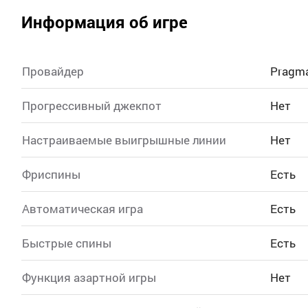
Информация об игре
Провайдер
Pragma
Прогрессивный джекпот
Нет
Настраиваемые выигрышные линии
Нет
Фриспины
Есть
Автоматическая игра
Есть
Быстрые спины
Есть
Функция азартной игры
Нет