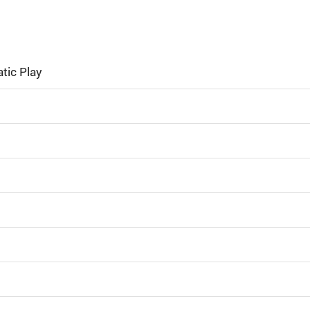
tic Play