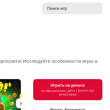
 депозита! Исследуйте особенности игры и
Играть на деньги
на официальном сайте + БОНУС 333
ФРИСПИНА!
Играть бесплатно