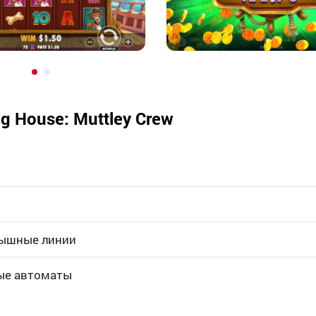
 House: Muttley Crew
ышные линии
ые автоматы