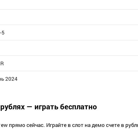
-5
UR
рь 2024
 рублях — играть бесплатно
ew прямо сейчас. Играйте в слот на демо счете в рубл