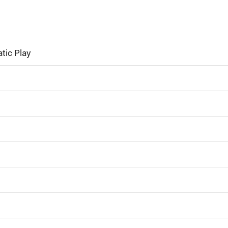
tic Play