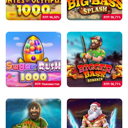
96,50%
96,71%
Неизвестно
96,71%