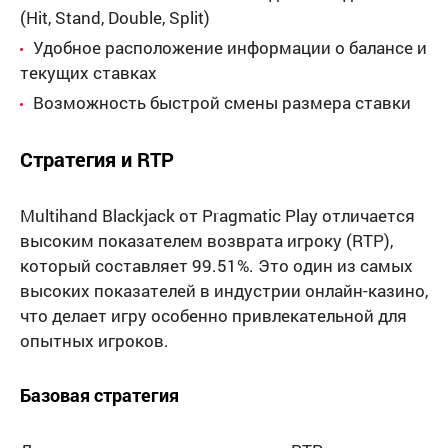
(Hit, Stand, Double, Split)
Удобное расположение информации о балансе и
текущих ставках
Возможность быстрой смены размера ставки
Стратегия и RTP
Multihand Blackjack от Pragmatic Play отличается
высоким показателем возврата игроку (RTP),
который составляет 99.51%. Это один из самых
высоких показателей в индустрии онлайн-казино,
что делает игру особенно привлекательной для
опытных игроков.
Базовая стратегия