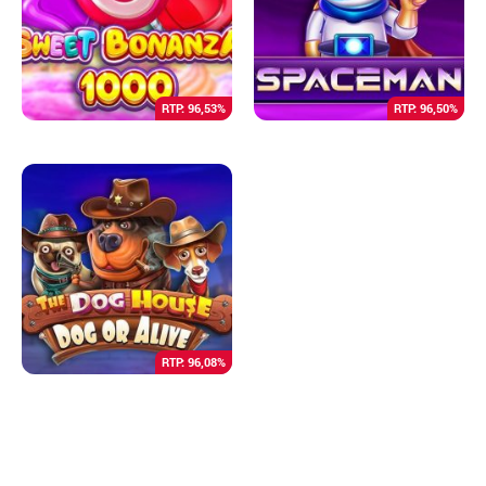
96,53%
96,50%
96,08%