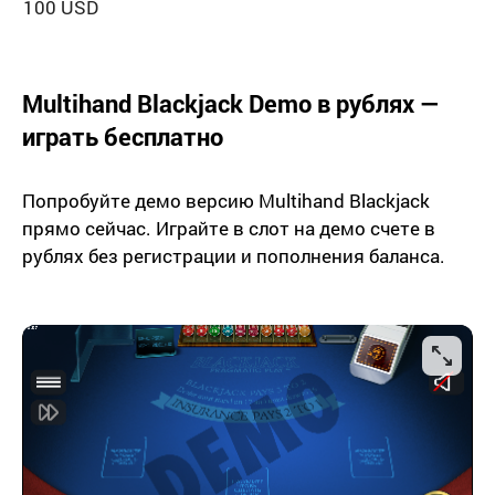
100 USD
Multihand Blackjack Demo в рублях —
играть бесплатно
Попробуйте демо версию Multihand Blackjack
прямо сейчас. Играйте в слот на демо счете в
рублях без регистрации и пополнения баланса.
Полноэ