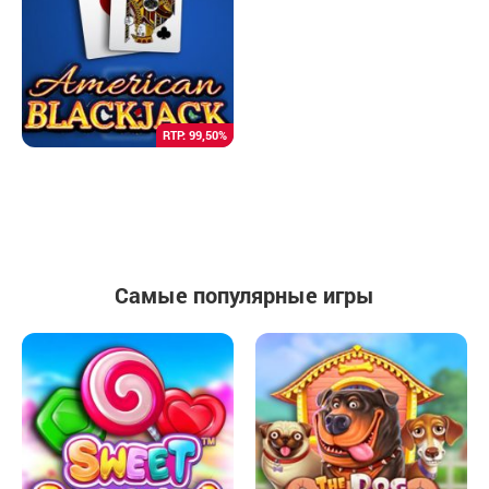
99,50%
Самые популярные игры