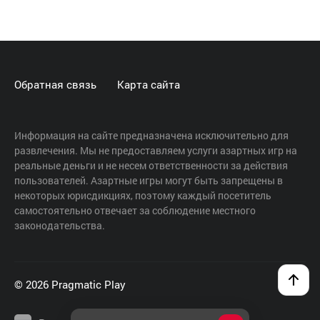
Обратная связь
Карта сайта
Информация на сайте предназначена исключительно для
развлечения. Мы не предоставляем услуги азартных игр на
реальные деньги и не несем ответственности за действия
пользователей. Азартные игры могут быть запрещены в
некоторых юрисдикциях, поэтому каждый посетитель
самостоятельно отвечает за соблюдение местного
законодательства.
©
2026
Pragmatic Play