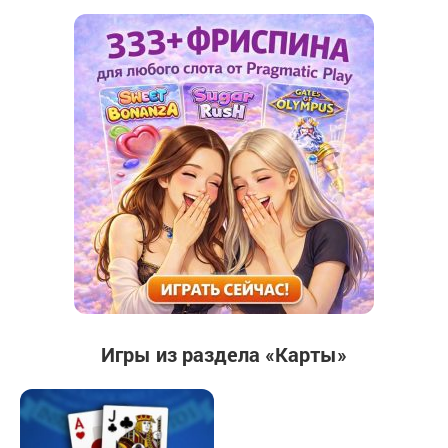
Игры из раздела «Карты»