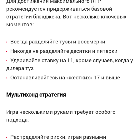
Для достижения максимального RTP
рекомендуется придерживаться базовой
стратегии блэкджека. Вот несколько ключевых
моментов:
Всегда разделяйте тузы и восьмерки
Никогда не разделяйте десятки и пятерки
Удваивайте ставку на 11, кроме случаев, когда у
дилера туз
Останавливайтесь на «жестких» 17 и выше
Мультихэнд стратегия
Игра несколькими руками требует особого
подхода:
Распределяйте риски, играя разными