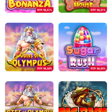
96,51%
96,51%
96,50%
96,50%