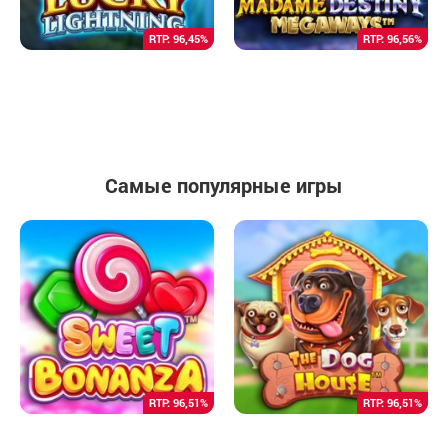
96,45%
96,56%
Самые популярные игры
96,51%
96,51%