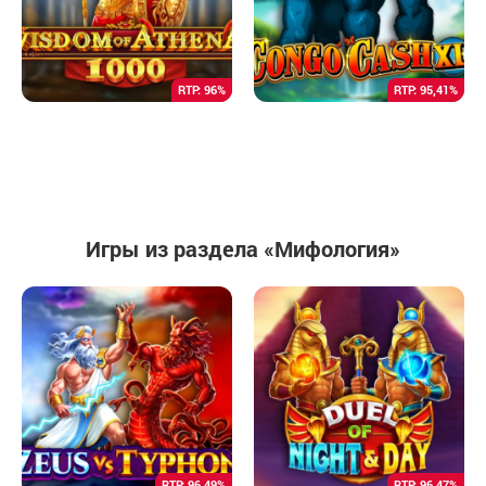
96%
95,41%
Игры из раздела «Мифология»
96,49%
96,47%