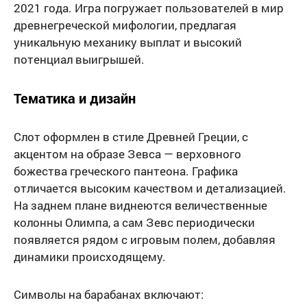
2021 года. Игра погружает пользователей в мир
древнегреческой мифологии, предлагая
уникальную механику выплат и высокий
потенциал выигрышей.
Тематика и дизайн
Слот оформлен в стиле Древней Греции, с
акцентом на образе Зевса — верховного
божества греческого пантеона. Графика
отличается высоким качеством и детализацией.
На заднем плане виднеются величественные
колонны Олимпа, а сам Зевс периодически
появляется рядом с игровым полем, добавляя
динамики происходящему.
Символы на барабанах включают: