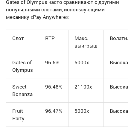
Gates of Olympus часто сравнивают с другими
популярными слотами, использующими
механику «Pay Anywhere»:
Слот
RTP
Макс.
Волатиль
выигрыш
Gates of
96.5%
5000x
Высокая
Olympus
Sweet
96.48%
21100x
Высокая
Bonanza
Fruit
96.47%
5000x
Высокая
Party