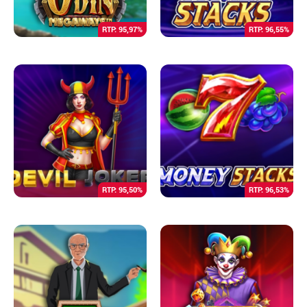
95,97%
96,55%
95,50%
96,53%