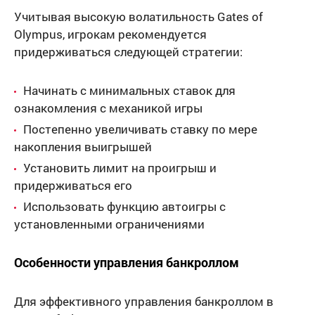
Учитывая высокую волатильность Gates of
Olympus, игрокам рекомендуется
придерживаться следующей стратегии:
Начинать с минимальных ставок для
ознакомления с механикой игры
Постепенно увеличивать ставку по мере
накопления выигрышей
Установить лимит на проигрыш и
придерживаться его
Использовать функцию автоигры с
установленными ограничениями
Особенности управления банкроллом
Для эффективного управления банкроллом в