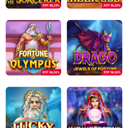
96,23%
96,50%
96,55%
96,50%