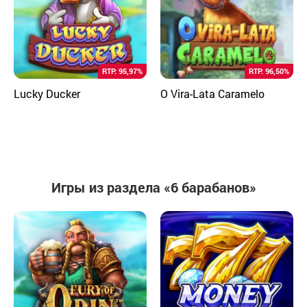
95,97%
96,50%
Lucky Ducker
O Vira-Lata Caramelo
Игры из раздела «6 барабанов»