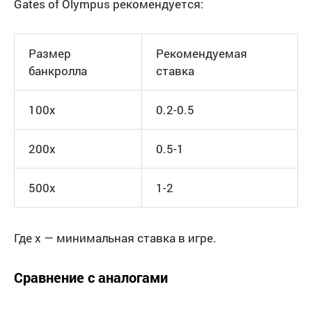
Gates of Olympus рекомендуется:
Размер
Рекомендуемая
банкролла
ставка
100x
0.2-0.5
200x
0.5-1
500x
1-2
Где x — минимальная ставка в игре.
Сравнение с аналогами