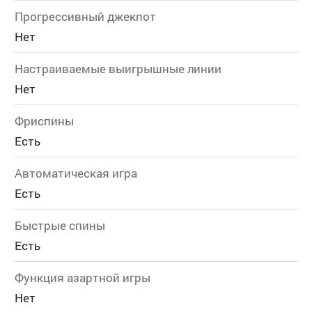
Прогрессивный джекпот
Нет
Настраиваемые выигрышные линии
Нет
Фриспины
Есть
Автоматическая игра
Есть
Быстрые спины
Есть
Функция азартной игры
Нет