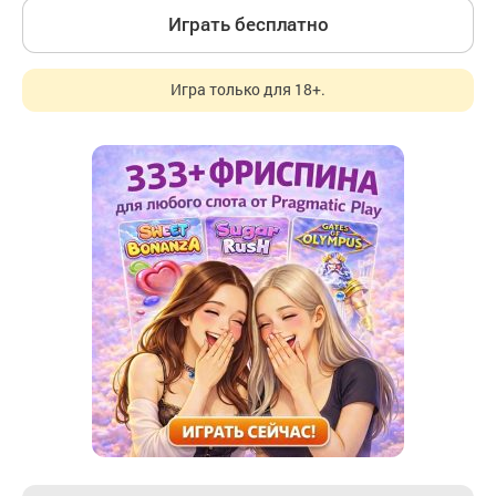
Играть бесплатно
Игра только для 18+.