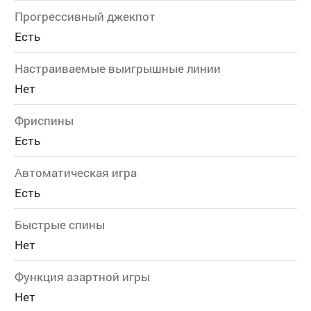
Прогрессивный джекпот
Есть
Настраиваемые выигрышные линии
Нет
Фриспины
Есть
Автоматическая игра
Есть
Быстрые спины
Нет
Функция азартной игры
Нет