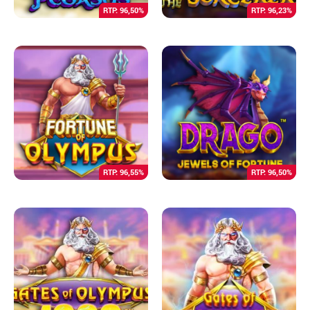
96,50%
96,23%
96,55%
96,50%