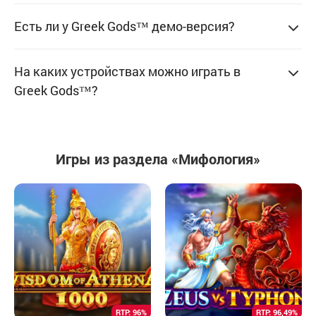
Есть ли у Greek Gods™ демо-версия?
На каких устройствах можно играть в
Greek Gods™?
Игры из раздела «Мифология»
96%
96,49%