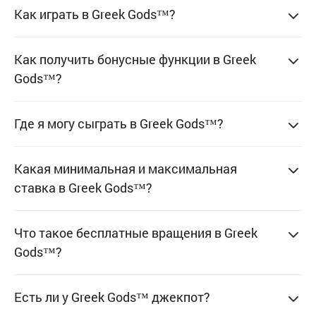
Как играть в Greek Gods™?
Как получить бонусные функции в Greek
Gods™?
Где я могу сыграть в Greek Gods™?
Какая минимальная и максимальная
ставка в Greek Gods™?
Что такое бесплатные вращения в Greek
Gods™?
Есть ли у Greek Gods™ джекпот?