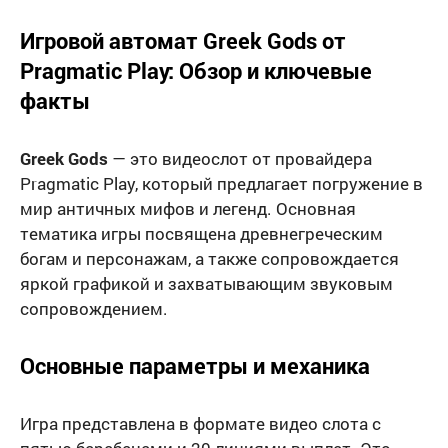
Игровой автомат Greek Gods от
Pragmatic Play: Обзор и ключевые
факты
Greek Gods
— это видеослот от провайдера
Pragmatic Play, который предлагает погружение в
мир античных мифов и легенд. Основная
тематика игры посвящена древнегреческим
богам и персонажам, а также сопровождается
яркой графикой и захватывающим звуковым
сопровождением.
Основные параметры и механика
Игра представлена в формате видео слота с