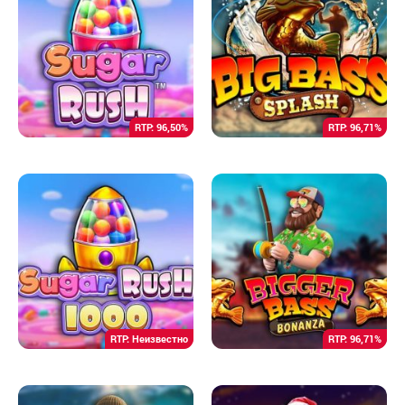
96,50%
96,71%
Неизвестно
96,71%