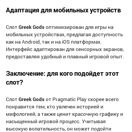
Адаптация для мобильных устройств
Слот
Greek Gods
оптимизирован для игры на
мобильных устройствах, предлагая доступность
как на Android, так и на iOS платформах.
Интерфейс адаптирован для сенсорных экранов,
предоставляя удобный и плавный игровой опыт.
Заключение: для кого подойдет этот
слот?
Слот
Greek Gods
от Pragmatic Play скорее всего
понравится тем, кто увлечен историей и
мифологией, а также ценит красочную графику и
насыщенный игровой процесс. Учитывая
высокую волатильность, он может подойти