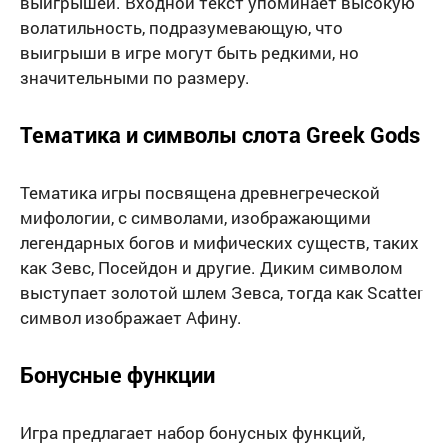
выигрышей. Входной текст упоминает высокую
волатильность, подразумевающую, что
выигрыши в игре могут быть редкими, но
значительными по размеру.
Тематика и символы слота Greek Gods
Тематика игры посвящена древнегреческой
мифологии, с символами, изображающими
легендарных богов и мифических существ, таких
как Зевс, Посейдон и другие. Диким символом
выступает золотой шлем Зевса, тогда как Scatter
символ изображает Афину.
Бонусные функции
Игра предлагает набор бонусных функций,