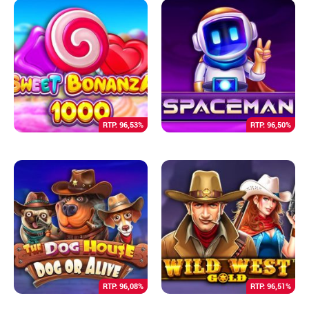
96,53%
96,50%
96,08%
96,51%