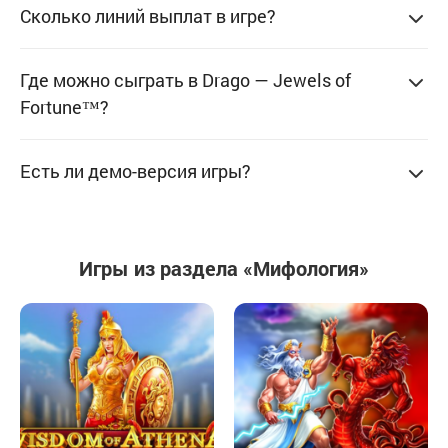
Сколько линий выплат в игре?
Где можно сыграть в Drago — Jewels of
Fortune™?
Есть ли демо-версия игры?
Игры из раздела «Мифология»