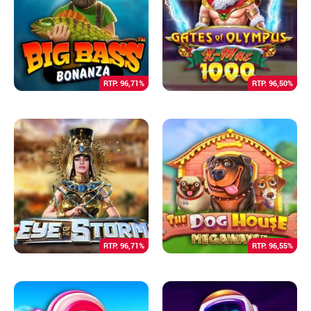
96,71%
96,50%
96,71%
96,55%