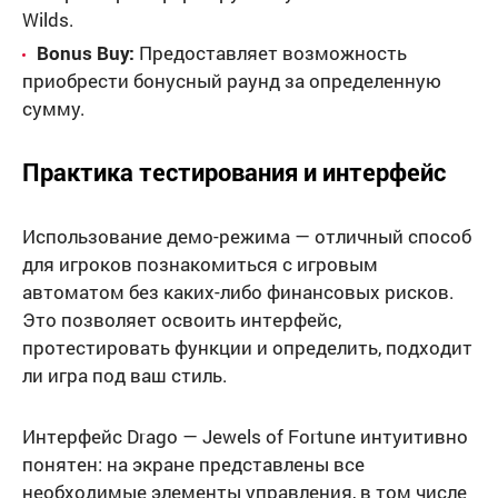
Wilds.
Bonus Buy:
Предоставляет возможность
приобрести бонусный раунд за определенную
сумму.
Практика тестирования и интерфейс
Использование демо-режима — отличный способ
для игроков познакомиться с игровым
автоматом без каких-либо финансовых рисков.
Это позволяет освоить интерфейс,
протестировать функции и определить, подходит
ли игра под ваш стиль.
Интерфейс Drago — Jewels of Fortune интуитивно
понятен: на экране представлены все
необходимые элементы управления, в том числе