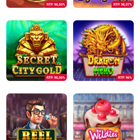
96,50%
96,07%
96,06%
96%