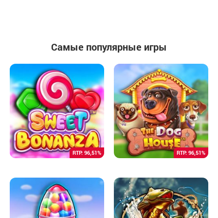
Самые популярные игры
96,51%
96,51%