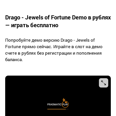
Drago - Jewels of Fortune Demo в рублях
— играть бесплатно
Попробуйте демо версию Drago - Jewels of
Fortune прямо сейчас. Играйте в слот на демо
счете в рублях без регистрации и пополнения
баланса.
Полноэ