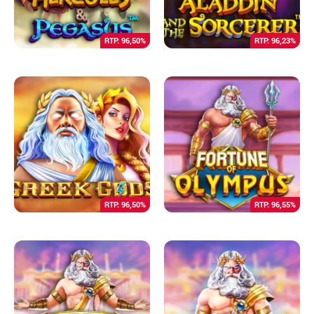
96,50%
96,23%
96,50%
96,55%