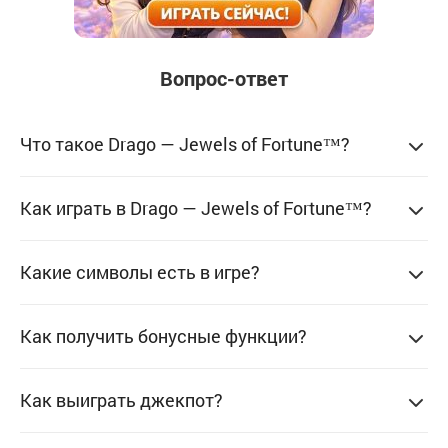
Вопрос-ответ
Что такое Drago — Jewels of Fortune™?
Как играть в Drago — Jewels of Fortune™?
Какие символы есть в игре?
Как получить бонусные функции?
Как выиграть джекпот?