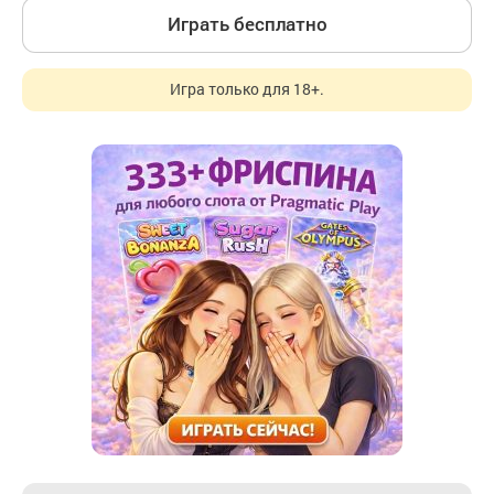
Играть бесплатно
Игра только для 18+.