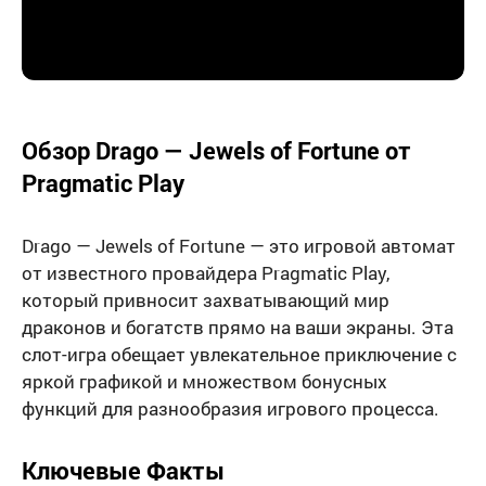
Обзор Drago — Jewels of Fortune от
Pragmatic Play
Drago — Jewels of Fortune — это игровой автомат
от известного провайдера Pragmatic Play,
который привносит захватывающий мир
драконов и богатств прямо на ваши экраны. Эта
слот-игра обещает увлекательное приключение с
яркой графикой и множеством бонусных
функций для разнообразия игрового процесса.
Ключевые Факты