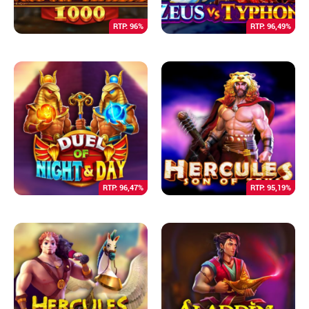
96%
96,49%
96,47%
95,19%