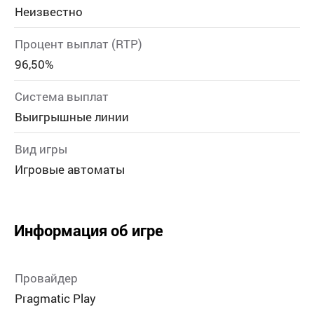
Неизвестно
Процент выплат (RTP)
96,50%
Система выплат
Выигрышные линии
Вид игры
Игровые автоматы
Информация об игре
Провайдер
Pragmatic Play