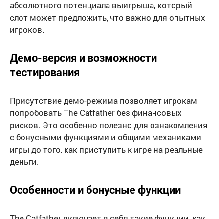
абсолютного потенциала выигрыша, который
слот может предложить, что важно для опытных
игроков.
Демо-версия и возможности
тестирования
Присутствие демо-режима позволяет игрокам
попробовать The Catfather без финансовых
рисков. Это особенно полезно для ознакомления
с бонусными функциями и общими механиками
игры до того, как приступить к игре на реальные
деньги.
Особенности и бонусные функции
The Catfather включает в себя такие функции, как