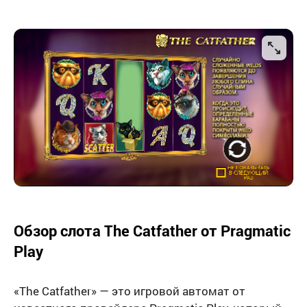
Полноэ
Обзор слота The Catfather от Pragmatic
Play
«The Catfather» — это игровой автомат от