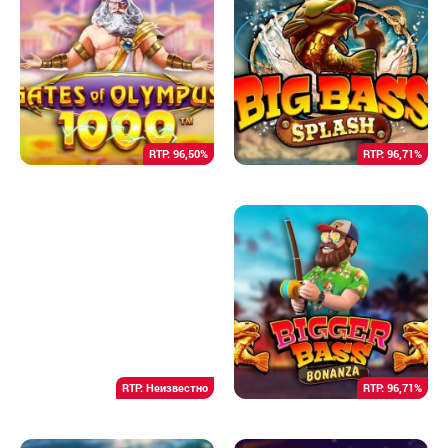
96,50%
96,71%
Неизвестно
96,71%