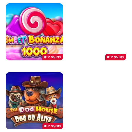
96,53%
96,50%
96,08%