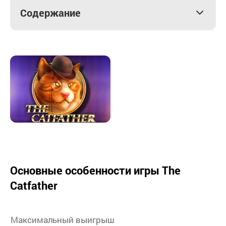
Содержание
Основные особенности игры The
Catfather
Максимальный выигрыш