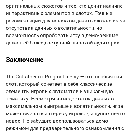
оригинальных сюжетов и тех, кто ценит наличие
интерактивных элементов в слотах. Точные
рекомендации для новичков давать сложно из-за
отсутствия данных о волатильности, но
возможность опробовать игру в демо-режиме
делает её более доступной широкой аудитории.
Заключение
The Catfather от Pragmatic Play — это необычный
слот, который сочетает в себе классические
элементы игровых автоматов и уникальную
тематику. Несмотря на недостаток данных о
максимальном выигрыше и волатильности, игра
может вызвать интерес у игроков, ищущих нечто
новое. Не забудьте воспользоваться демо-
режимом для предварительного ознакомления с