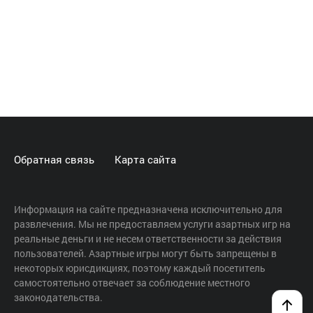
Обратная связь
Карта сайта
Информация на сайте предназначена исключительно для
развлечения. Мы не предоставляем услуги азартных игр на
реальные деньги и не несем ответственности за действия
пользователей. Азартные игры могут быть запрещены в
некоторых юрисдикциях, поэтому каждый посетитель
самостоятельно отвечает за соблюдение местного
законодательства.