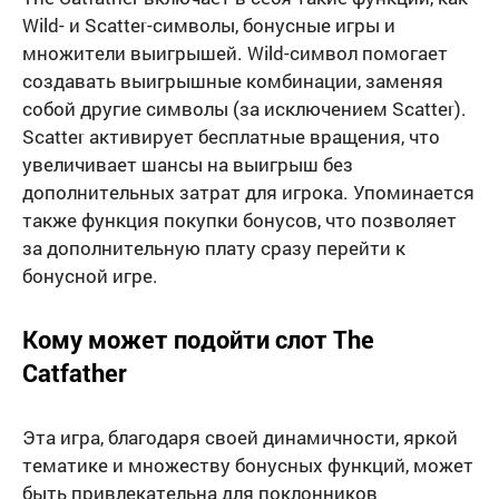
Wild- и Scatter-символы, бонусные игры и
множители выигрышей. Wild-символ помогает
создавать выигрышные комбинации, заменяя
собой другие символы (за исключением Scatter).
Scatter активирует бесплатные вращения, что
увеличивает шансы на выигрыш без
дополнительных затрат для игрока. Упоминается
также функция покупки бонусов, что позволяет
за дополнительную плату сразу перейти к
бонусной игре.
Кому может подойти слот The
Catfather
Эта игра, благодаря своей динамичности, яркой
тематике и множеству бонусных функций, может
быть привлекательна для поклонников