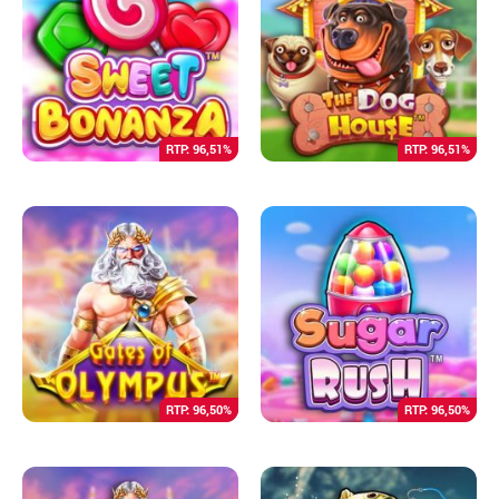
96,51%
96,51%
96,50%
96,50%