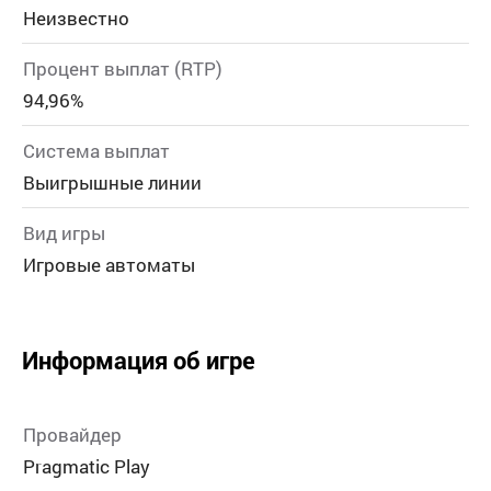
Неизвестно
Процент выплат (RTP)
94,96%
Система выплат
Выигрышные линии
Вид игры
Игровые автоматы
Информация об игре
Провайдер
Pragmatic Play