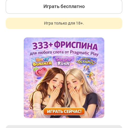
Играть бесплатно
Игра только для 18+.