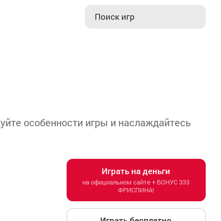
едуйте особенности игры и наслаждайтесь
Играть на деньги
на официальном сайте + БОНУС 333
ФРИСПИНА!
Играть бесплатно