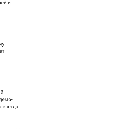
шей и
му
ет
ый
демо-
о всегда