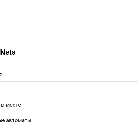
Nets
x
ом месте
ые автоматы