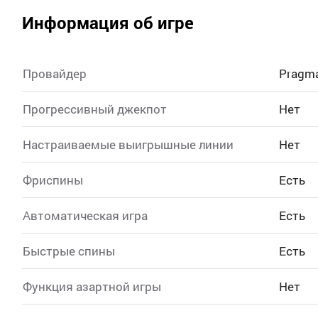
Информация об игре
Провайдер
Pragma
Прогрессивный джекпот
Нет
Настраиваемые выигрышные линии
Нет
Фриспины
Есть
Автоматическая игра
Есть
Быстрые спины
Есть
Функция азартной игры
Нет