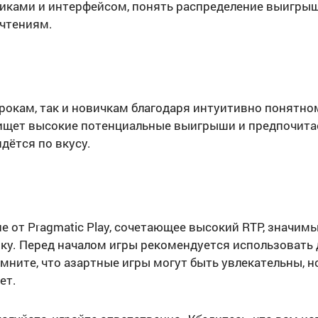
иками и интерфейсом, понять распределение выигры
очтениям.
рокам, так и новичкам благодаря интуитивно понятно
о ищет высокие потенциальные выигрыши и предпочита
дётся по вкусу.
 от Pragmatic Play, сочетающее высокий RTP, значим
ку. Перед началом игры рекомендуется использовать 
мните, что азартные игры могут быть увлекательны, н
ет.