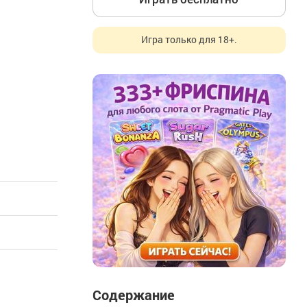
Игра только для 18+.
Содержание