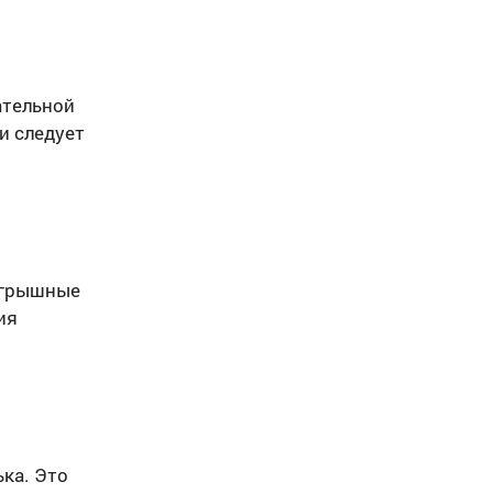
ательной
и следует
игрышные
ия
ька. Это