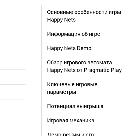
Основные особенности игры
Happy Nets
Информация об игре
Happy Nets Demo
Обзор игрового автомата
Happy Nets от Pragmatic Play
Ключевые игровые
параметры
Потенциал выигрыша
Игровая механика
Демо-режим и его