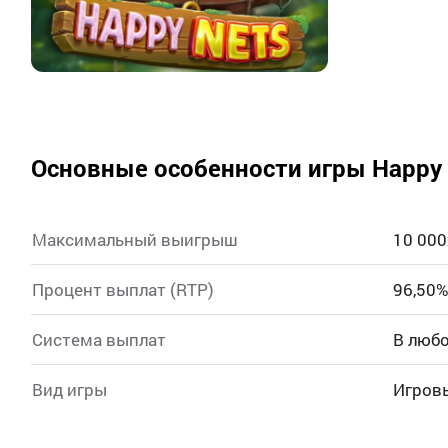
Основные особенности игры Happy 
Максимальный выигрыш
10 000
Процент выплат (RTP)
96,50%
Система выплат
В люб
Вид игры
Игров