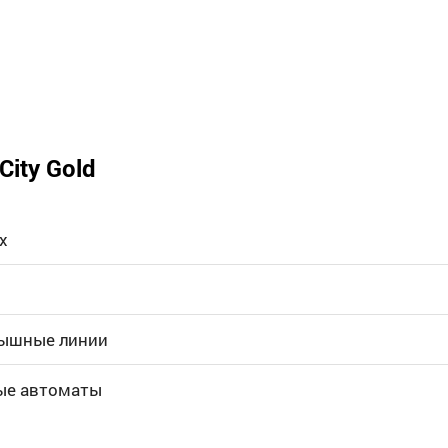
ity Gold
x
ышные линии
ые автоматы