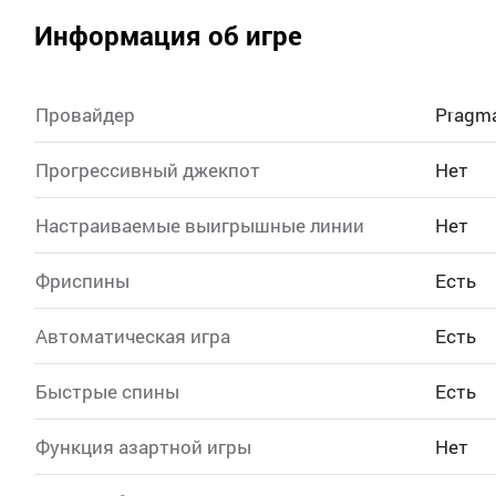
Информация об игре
Провайдер
Pragma
Прогрессивный джекпот
Нет
Настраиваемые выигрышные линии
Нет
Фриспины
Есть
Автоматическая игра
Есть
Быстрые спины
Есть
Функция азартной игры
Нет