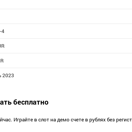
-4
UR
UR
ь 2023
рать бесплатно
йчас. Играйте в слот на демо счете в рублях без регис