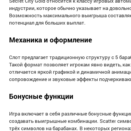
Secret City Gold относится к классу игровых авто
индустрии, которое обычно указывает на довольно
Возможность максимального выигрыша составляет
потенциал для больших выплат.
Механика и оформление
Слот предлагает традиционную структуру с 5 бара
Такой формат позволяет игрокам явно видеть, ка
отличается яркой графикой и динамичной анимаци
сопровождение и звуковые эффекты подчеркиваю
Бонусные функции
Игра включает в себя различные бонусные функци
создавать выигрышные комбинации. Scatter симв
трёх символов на барабанах. В некоторых регион