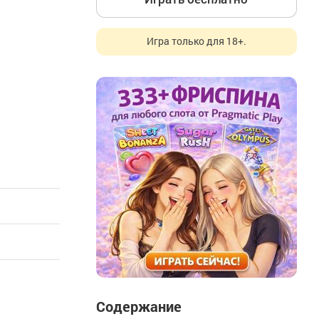
Игра только для 18+.
Содержание