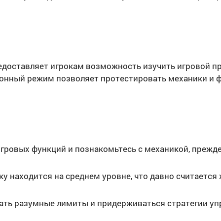
предоставляет игрокам возможность изучить игровой п
ионный режим позволяет протестировать механики и 
гровых функций и познакомьтесь с механикой, прежд
ку находится на среднем уровне, что давно считаетс
ать разумные лимиты и придерживаться стратегии уп