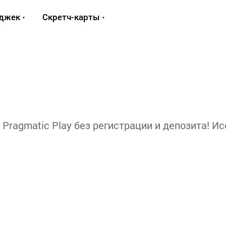
джек
Скретч-карты
 Pragmatic Play без регистрации и депозита! И