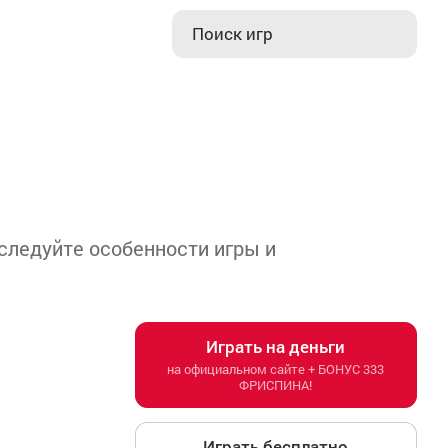
сследуйте особенности игры и
Играть на деньги
на официальном сайте + БОНУС 333
ФРИСПИНА!
Играть бесплатно