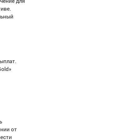
ачение для
тиве.
льный
выплат.
Gold»
ь
нии от
рести