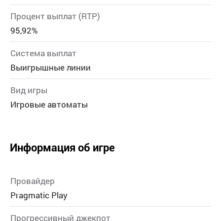
Процент выплат (RTP)
95,92%
Система выплат
Выигрышные линии
Вид игры
Игровые автоматы
Информация об игре
Провайдер
Pragmatic Play
Прогрессивный джекпот