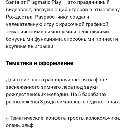
Santa от Pragmatic Play — это праздничный
видеослот, погружающий игроков в атмосферу
Рождества. Разработчики создали
увлекательную игру с красочной графикой,
тематическими символами и несколькими
бонусными функциями, способными принести
крупные выигрыши.
Тематика и оформление
Действие слота разворачивается на фоне
заснеженного зимнего леса под звуки
рождественских мелодий. На 5 барабанах
расположены 3 ряда символов, среди которых:
Тематические: конфета-трость, колокольчики,
олень, эльф