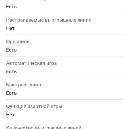
Есть
Настраиваемые выигрышные линии
Нет
Фриспины
Есть
Автоматическая игра
Есть
Быстрые спины
Есть
Функция азартной игры
Нет
Количество выигрышных линий