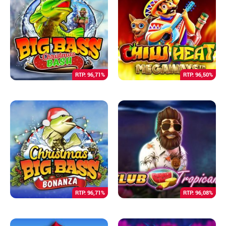
96,71%
96,50%
96,71%
96,08%