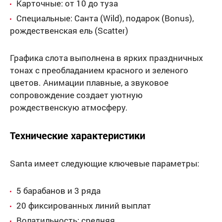
Карточные: от 10 до туза
Специальные: Санта (Wild), подарок (Bonus),
рождественская ель (Scatter)
Графика слота выполнена в ярких праздничных
тонах с преобладанием красного и зеленого
цветов. Анимации плавные, а звуковое
сопровождение создает уютную
рождественскую атмосферу.
Технические характеристики
Santa имеет следующие ключевые параметры:
5 барабанов и 3 ряда
20 фиксированных линий выплат
Волатильность: средняя