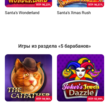
96,23%
96,51%
Santa’s Wonderland
Santa’s Xmas Rush
Игры из раздела «5 барабанов»
94,96%
93,99%