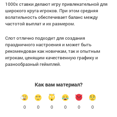
1000x ставки делают игру привлекательной для
широкого круга игроков. При этом средняя
волатильность обеспечивает баланс между
частотой выплат и их размером.
Слот отлично подходит для создания
праздничного настроения и может быть
рекомендован как новичкам, так и опытным
игрокам, ценящим качественную графику и
разнообразный геймплей.
Как вам материал?