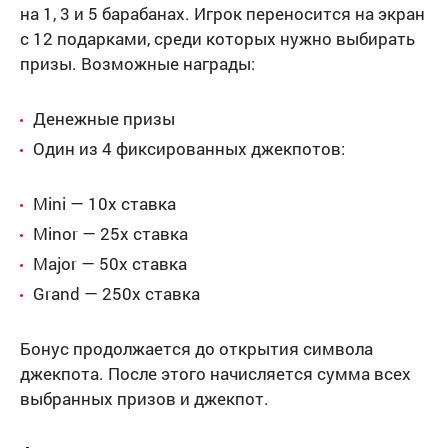
на 1, 3 и 5 барабанах. Игрок переносится на экран
с 12 подарками, среди которых нужно выбирать
призы. Возможные награды:
Денежные призы
Один из 4 фиксированных джекпотов:
Mini — 10x ставка
Minor — 25x ставка
Major — 50x ставка
Grand — 250x ставка
Бонус продолжается до открытия символа
джекпота. После этого начисляется сумма всех
выбранных призов и джекпот.