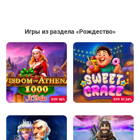
Игры из раздела «Рождество»
96%
97,54%