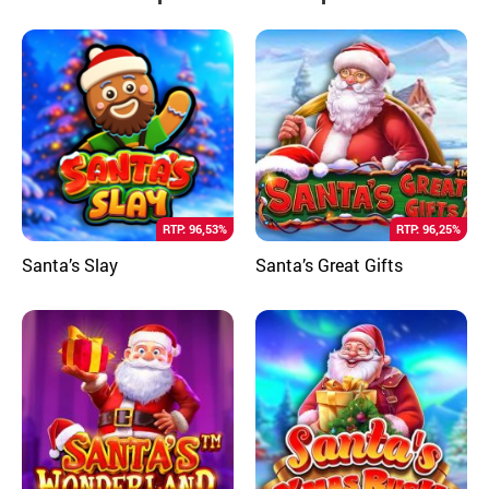
96,53%
96,25%
Santa’s Slay
Santa’s Great Gifts