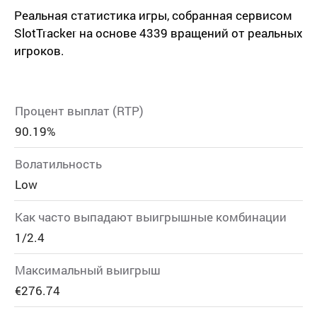
Реальная статистика игры, собранная сервисом
SlotTracker на основе 4339 вращений от реальных
игроков.
Процент выплат (RTP)
90.19%
Волатильность
Low
Как часто выпадают выигрышные комбинации
1/2.4
Максимальный выигрыш
€276.74