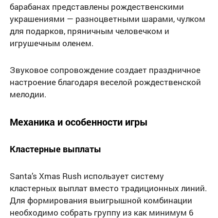
барабанах представлены рождественскими
украшениями — разноцветными шарами, чулком
для подарков, пряничным человечком и
игрушечным оленем.
Звуковое сопровождение создает праздничное
настроение благодаря веселой рождественской
мелодии.
Механика и особенности игры
Кластерные выплаты
Santa’s Xmas Rush использует систему
кластерных выплат вместо традиционных линий.
Для формирования выигрышной комбинации
необходимо собрать группу из как минимум 6