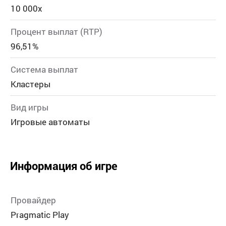
10 000x
Процент выплат (RTP)
96,51%
Система выплат
Кластеры
Вид игры
Игровые автоматы
Информация об игре
Провайдер
Pragmatic Play