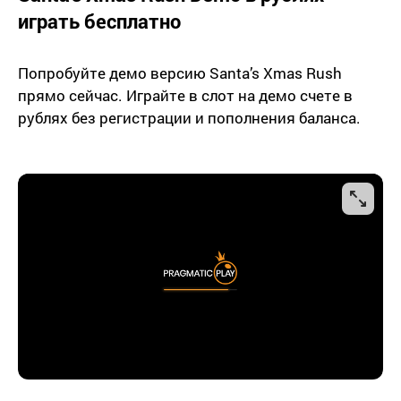
играть бесплатно
Попробуйте демо версию Santa’s Xmas Rush
прямо сейчас. Играйте в слот на демо счете в
рублях без регистрации и пополнения баланса.
Полноэ