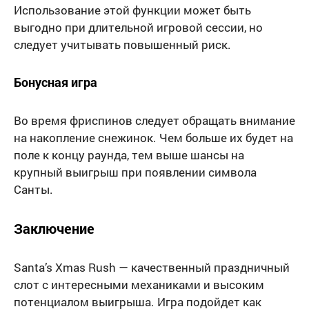
Использование этой функции может быть
выгодно при длительной игровой сессии, но
следует учитывать повышенный риск.
Бонусная игра
Во время фриспинов следует обращать внимание
на накопление снежинок. Чем больше их будет на
поле к концу раунда, тем выше шансы на
крупный выигрыш при появлении символа
Санты.
Заключение
Santa’s Xmas Rush — качественный праздничный
слот с интересными механиками и высоким
потенциалом выигрыша. Игра подойдет как