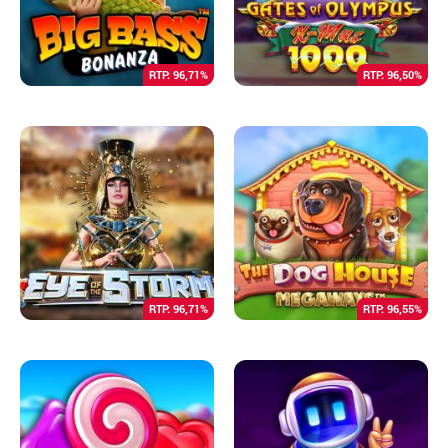
96,71%
96,50%
96,71%
96,55%