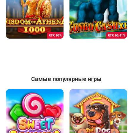
96%
95,41%
Самые популярные игры