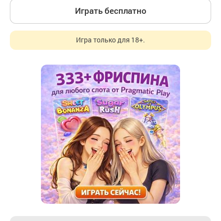
Играть бесплатно
Игра только для 18+.