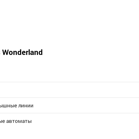
 Wonderland
ышные линии
ые автоматы