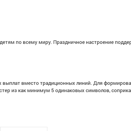
 детям по всему миру. Праздничное настроение подд
ых выплат вместо традиционных линий. Для формиров
стер из как минимум 5 одинаковых символов, сопри