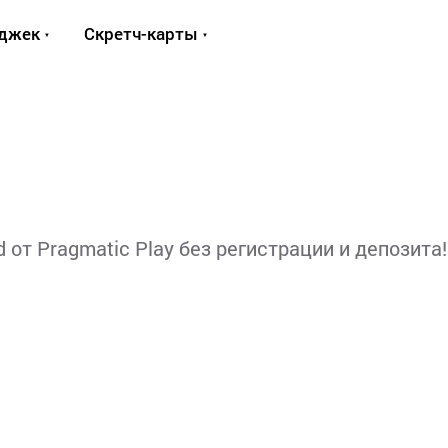
джек
Скретч-карты
 от Pragmatic Play без регистрации и депозита