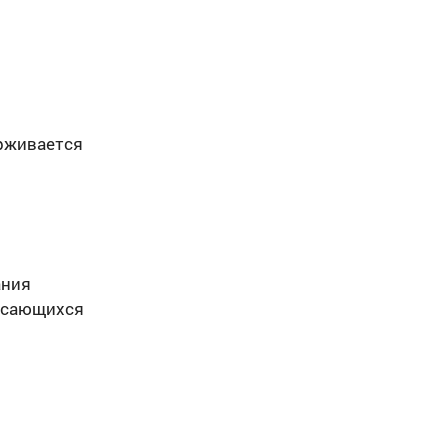
ерживается
ания
касающихся