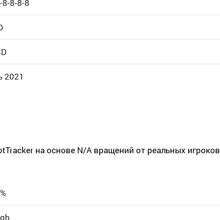
-8-8-8-8
D
SD
ь 2021
otTracker на основе N/A вращений от реальных игроков
5%
igh