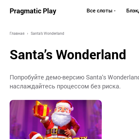
Pragmatic Play
Все слоты
Блэк
Главная
Santa’s Wonderland
Santa’s Wonderland
Попробуйте демо-версию Santa's Wonderland
наслаждайтесь процессом без риска.