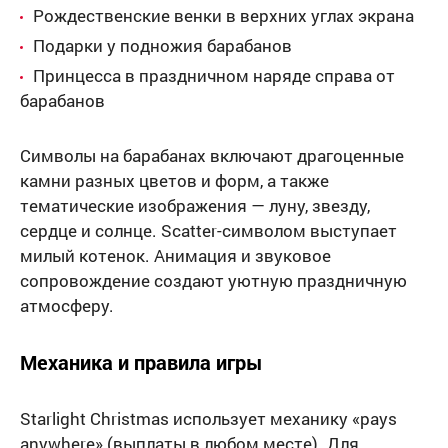
Рождественские венки в верхних углах экрана
Подарки у подножия барабанов
Принцесса в праздничном наряде справа от
барабанов
Символы на барабанах включают драгоценные
камни разных цветов и форм, а также
тематические изображения — луну, звезду,
сердце и солнце. Scatter-символом выступает
милый котенок. Анимация и звуковое
сопровождение создают уютную праздничную
атмосферу.
Механика и правила игры
Starlight Christmas использует механику «pays
anywhere» (выплаты в любом месте). Для