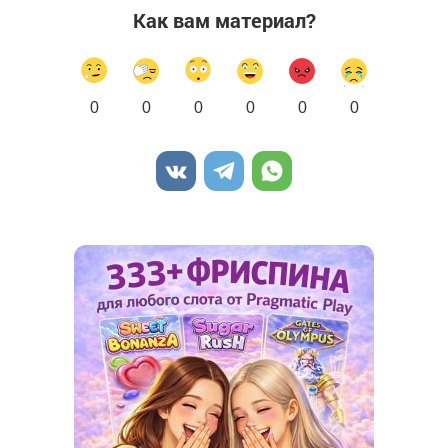
Как вам материал?