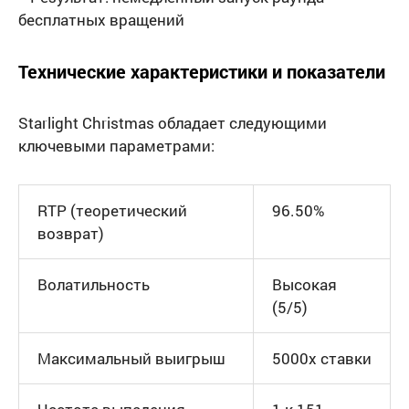
бесплатных вращений
Технические характеристики и показатели
Starlight Christmas обладает следующими
ключевыми параметрами:
RTP (теоретический
96.50%
возврат)
Волатильность
Высокая
(5/5)
Максимальный выигрыш
5000x ставки