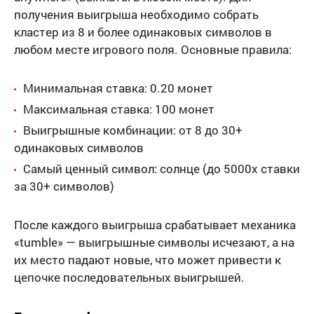
получения выигрыша необходимо собрать
кластер из 8 и более одинаковых символов в
любом месте игрового поля. Основные правила:
Минимальная ставка: 0.20 монет
Максимальная ставка: 100 монет
Выигрышные комбинации: от 8 до 30+
одинаковых символов
Самый ценный символ: солнце (до 5000x ставки
за 30+ символов)
После каждого выигрыша срабатывает механика
«tumble» — выигрышные символы исчезают, а на
их место падают новые, что может привести к
цепочке последовательных выигрышей.