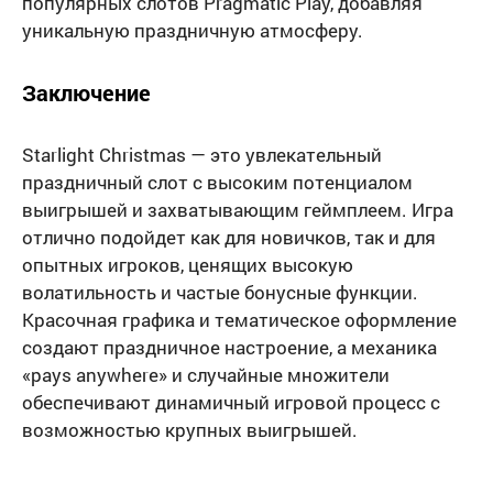
популярных слотов Pragmatic Play, добавляя
уникальную праздничную атмосферу.
Заключение
Starlight Christmas — это увлекательный
праздничный слот с высоким потенциалом
выигрышей и захватывающим геймплеем. Игра
отлично подойдет как для новичков, так и для
опытных игроков, ценящих высокую
волатильность и частые бонусные функции.
Красочная графика и тематическое оформление
создают праздничное настроение, а механика
«pays anywhere» и случайные множители
обеспечивают динамичный игровой процесс с
возможностью крупных выигрышей.