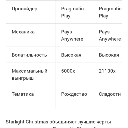
Провайдер
Pragmatic
Pragmatic
Play
Play
Механика
Pays
Pays
Anywhere
Anywhere
Волатильность
Высокая
Высокая
Максимальный
5000x
21100x
выигрыш
Тематика
Рождество
Сладости
Starlight Christmas объединяет лучшие черты