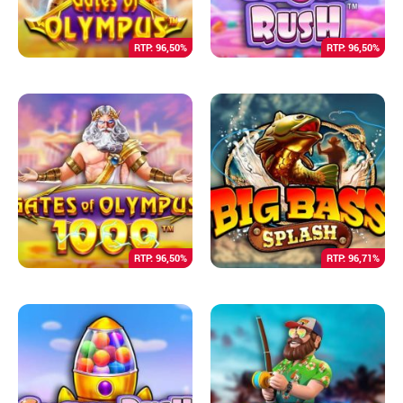
96,50%
96,50%
96,50%
96,71%