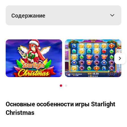
Содержание
Основные особенности игры Starlight
Christmas