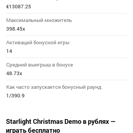
€13087.25
Максимальный множитель
398.45x
Активаций бонусной игры
14
Средний выигрыш в бонусе
48.73x
Как часто запускается бонусный раунд
1/390.9
Starlight Christmas Demo в рублях —
играть бесплатно