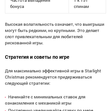
Частота выпадения
1 к 151
бонуса
спинам
Высокая волатильность означает, что выигрыши
могут быть редкими, но крупными. Это делает
слот привлекательным для любителей
рискованной игры.
Стратегия и советы по игре
Для максимально эффективной игры в Starlight
Christmas рекомендуется придерживаться
следующей стратегии:
Начинайте с минимальных ставок для
ознакомления с механикой игры
Постепенно увеличивайте ставку по мере