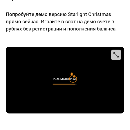
Попробуйте демо версию Starlight Christmas
прямо сейчас. Играйте в слот на демо счете в
рублях без регистрации и пополнения баланса.
Полноэ