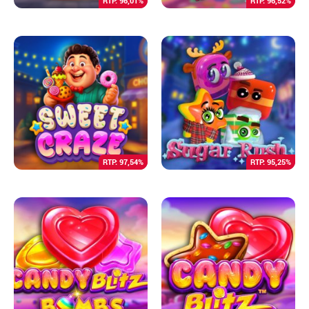
96,01%
96,52%
97,54%
95,25%