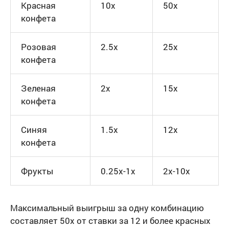
Красная
10x
50x
конфета
Розовая
2.5x
25x
конфета
Зеленая
2x
15x
конфета
Синяя
1.5x
12x
конфета
Фрукты
0.25x-1x
2x-10x
Максимальный выигрыш за одну комбинацию
составляет 50x от ставки за 12 и более красных