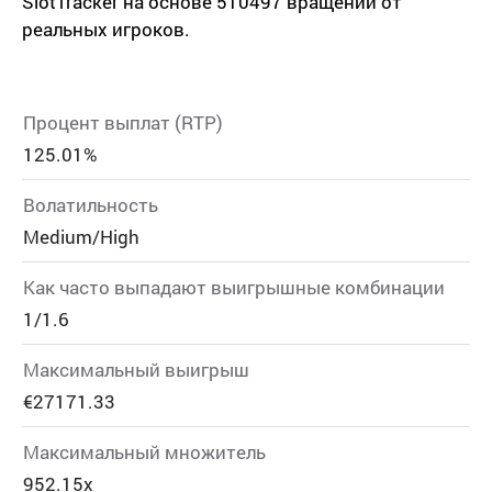
SlotTracker на основе 510497 вращений от
реальных игроков.
Процент выплат (RTP)
125.01%
Волатильность
Medium/High
Как часто выпадают выигрышные комбинации
1/1.6
Максимальный выигрыш
€27171.33
Максимальный множитель
952.15x