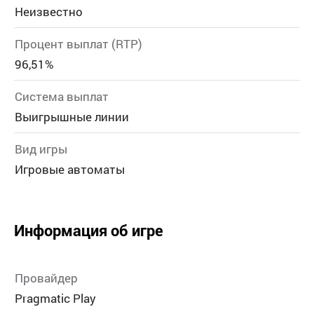
Неизвестно
Процент выплат (RTP)
96,51%
Система выплат
Выигрышные линии
Вид игры
Игровые автоматы
Информация об игре
Провайдер
Pragmatic Play