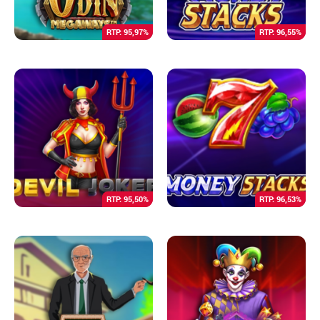
95,97%
96,55%
95,50%
96,53%