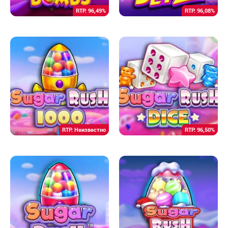
96,49%
96,08%
Неизвестно
96,50%