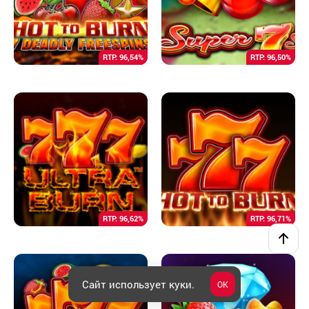
96,54%
96,50%
96,62%
96,71%
Сайт использует куки.
OK