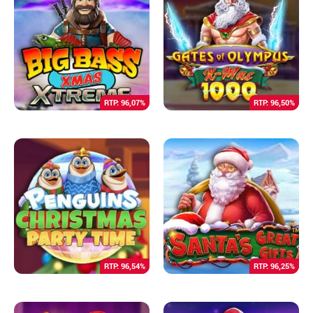
96,07%
96,50%
96,54%
96,25%