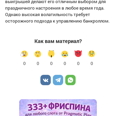
выигрышей делают его отличным выбором для
праздничного настроения в любое время года.
Однако высокая волатильность требует
осторожного подхода к управлению банкроллом.
Как вам материал?