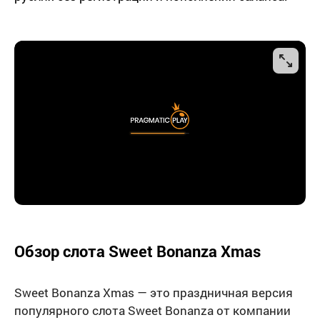
Полноэ
Обзор слота Sweet Bonanza Xmas
Sweet Bonanza Xmas — это праздничная версия
популярного слота Sweet Bonanza от компании