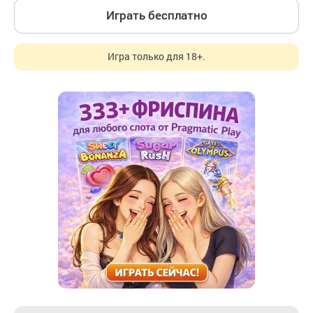
Играть бесплатно
Игра только для 18+.