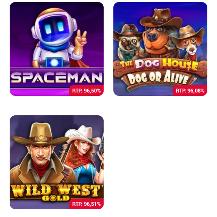
96,50%
96,08%
96,51%