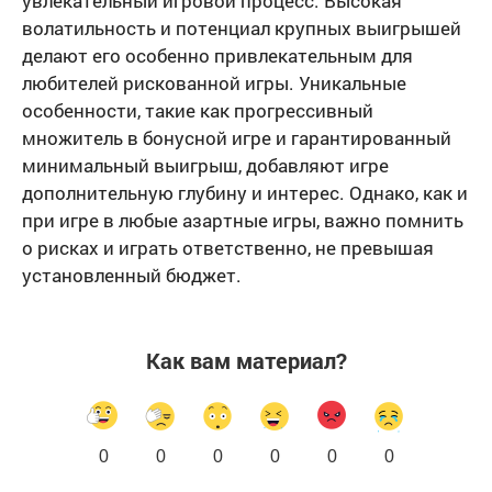
увлекательный игровой процесс. Высокая
волатильность и потенциал крупных выигрышей
делают его особенно привлекательным для
любителей рискованной игры. Уникальные
особенности, такие как прогрессивный
множитель в бонусной игре и гарантированный
минимальный выигрыш, добавляют игре
дополнительную глубину и интерес. Однако, как и
при игре в любые азартные игры, важно помнить
о рисках и играть ответственно, не превышая
установленный бюджет.
Как вам материал?