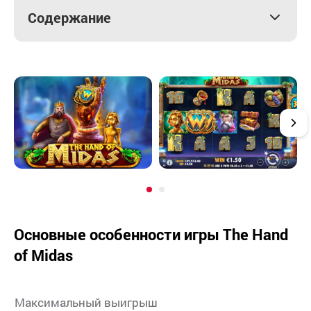
Содержание
Основные особенности игры The Hand
of Midas
Максимальный выигрыш