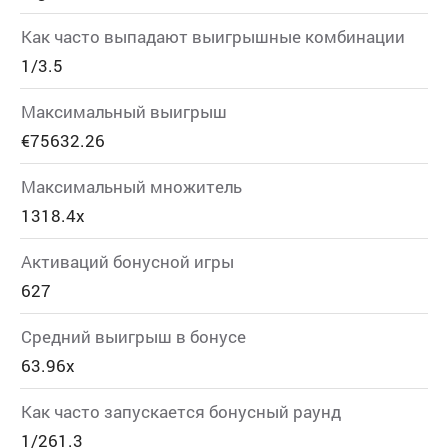
Как часто выпадают выигрышные комбинации
1/3.5
Максимальный выигрыш
€75632.26
Максимальный множитель
1318.4x
Активаций бонусной игры
627
Средний выигрыш в бонусе
63.96x
Как часто запускается бонусный раунд
1/261.3