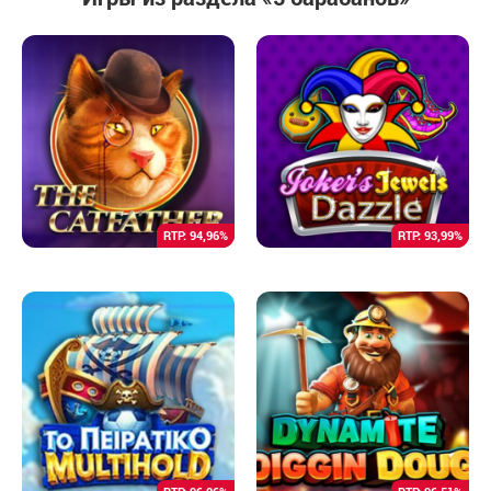
94,96%
93,99%