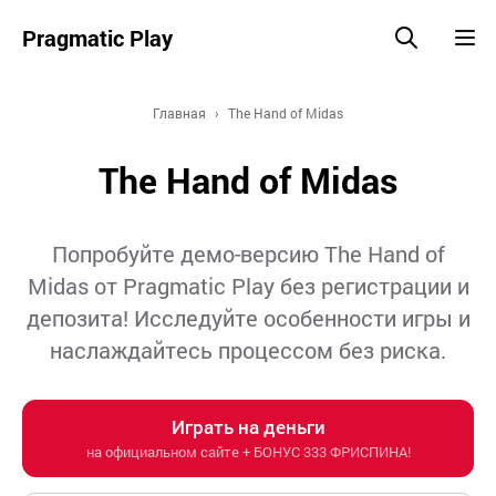
Pragmatic Play
Главная
The Hand of Midas
The Hand of Midas
Попробуйте демо-версию The Hand of
Midas от Pragmatic Play без регистрации и
депозита! Исследуйте особенности игры и
наслаждайтесь процессом без риска.
Играть на деньги
на официальном сайте + БОНУС 333 ФРИСПИНА!