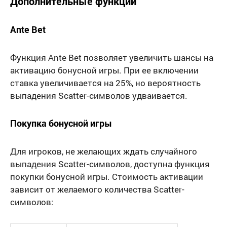
Дополнительные функции
Ante Bet
Функция Ante Bet позволяет увеличить шансы на
активацию бонусной игры. При ее включении
ставка увеличивается на 25%, но вероятность
выпадения Scatter-символов удваивается.
Покупка бонусной игры
Для игроков, не желающих ждать случайного
выпадения Scatter-символов, доступна функция
покупки бонусной игры. Стоимость активации
зависит от желаемого количества Scatter-
символов: