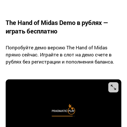
The Hand of Midas Demo в рублях —
играть бесплатно
Попробуйте демо версию The Hand of Midas
прямо сейчас. Играйте в слот на демо счете в
рублях без регистрации и пополнения баланса.
Полноэ