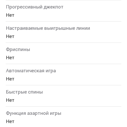
Прогрессивный джекпот
Нет
Настраиваемые выигрышные линии
Нет
Фриспины
Нет
Автоматическая игра
Нет
Быстрые спины
Нет
Функция азартной игры
Нет