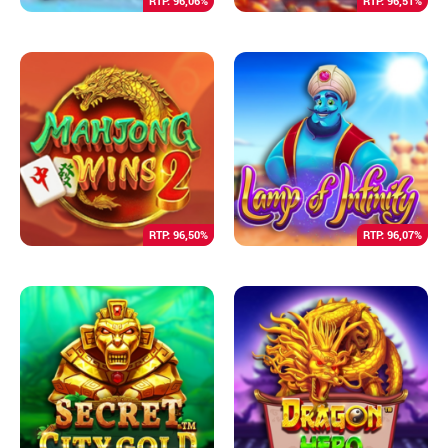
96,06%
96,51%
96,50%
96,07%