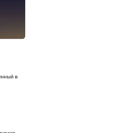
енный в
мураев,