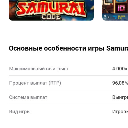
Основные особенности игры Samura
Максимальный выигрыш
4 000x
Процент выплат (RTP)
96,08%
Система выплат
Выигр
Вид игры
Игров