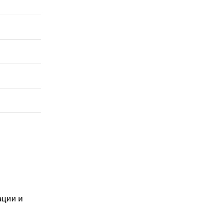
ации и