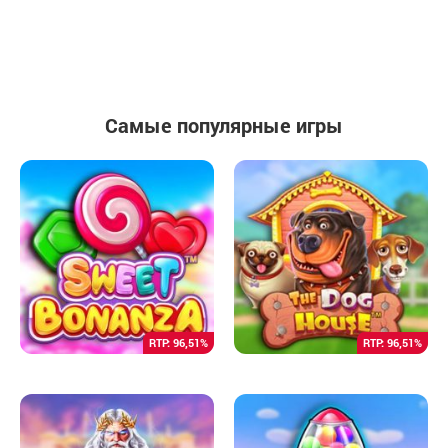
Самые популярные игры
96,51%
96,51%