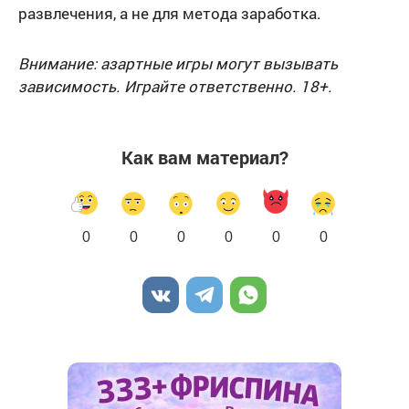
развлечения, а не для метода заработка.
Внимание: азартные игры могут вызывать
зависимость. Играйте ответственно. 18+.
Как вам материал?