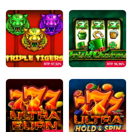
97,52%
96,96%