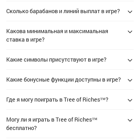
Сколько барабанов и линий выплат в игре?
Какова минимальная и максимальная
ставка в игре?
Какие символы присутствуют в игре?
Какие бонусные функции доступны в игре?
Где я могу поиграть в Tree of Riches™?
Могу ли я играть в Tree of Riches™
бесплатно?