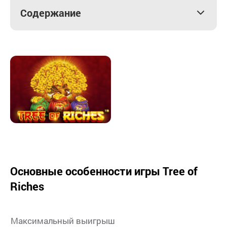
Содержание
Основные особенности игры Tree of
Riches
Максимальный выигрыш