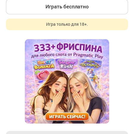
Играть бесплатно
Игра только для 18+.