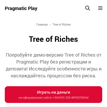
Pragmatic Play
Главная
Tree of Riches
Tree of Riches
Попробуйте демо-версию Tree of Riches от
Pragmatic Play без регистрации и
депозита! Исследуйте особенности игры и
наслаждайтесь процессом без риска.
Играть на деньги
на официальном сайте + БОНУС 333 ФРИСПИНА!