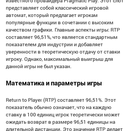
известного провайдера Pragmatic Play. Этот слот
представляет собой классический игровой
автомат, который предлагает игрокам
популярные функции в сочетании с высоким
качеством графики. Главные аспекты игры: RTP
составляет 96,51%, что является стандартным
показателем для индустрии и добавляет
уверенности в теоретическую отдачу от ставки
игроку. Однако, максимальный выигрыш для
данной игры не был указан.
Математика и параметры игры
Return to Player (RTP) составляет 96,51%. Этот
показатель обычно означает, что на каждую
ставку в 100 единиц игрок теоретически может
ожидать возврат в размере 96,51 единицы на
длительной дистанции. Это значение RTP делает