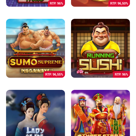
96%
96,50%
96,55%
96%