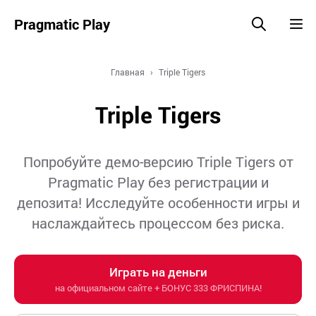
Pragmatic Play
Главная
Triple Tigers
Triple Tigers
Попробуйте демо-версию Triple Tigers от
Pragmatic Play без регистрации и
депозита! Исследуйте особенности игры и
наслаждайтесь процессом без риска.
Играть на деньги
на официальном сайте + БОНУС 333 ФРИСПИНА!