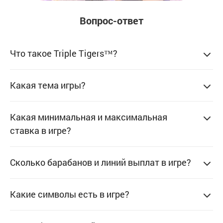
Вопрос-ответ
Что такое Triple Tigers™?
Какая тема игры?
Какая минимальная и максимальная
ставка в игре?
Сколько барабанов и линий выплат в игре?
Какие символы есть в игре?