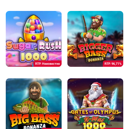
Неизвестно
96,71%