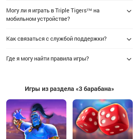
Могу ли я играть в Triple Tigers™ на
мобильном устройстве?
Как связаться с службой поддержки?
Где я могу найти правила игры?
Игры из раздела «3 барабана»