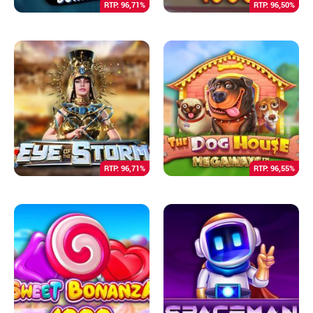
96,71%
96,50%
96,71%
96,55%