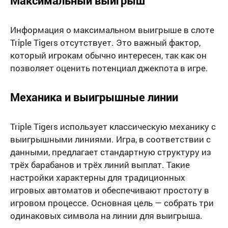
Максимальный выигрыш
Информация о максимальном выигрыше в слоте
Triple Tigers отсутствует. Это важный фактор,
который игрокам обычно интересен, так как он
позволяет оценить потенциал джекпота в игре.
Механика и выигрышные линии
Triple Tigers использует классическую механику с
выигрышными линиями. Игра, в соответствии с
данными, предлагает стандартную структуру из
трёх барабанов и трёх линий выплат. Такие
настройки характерны для традиционных
игровых автоматов и обеспечивают простоту в
игровом процессе. Основная цель — собрать три
одинаковых символа на линии для выигрыша.