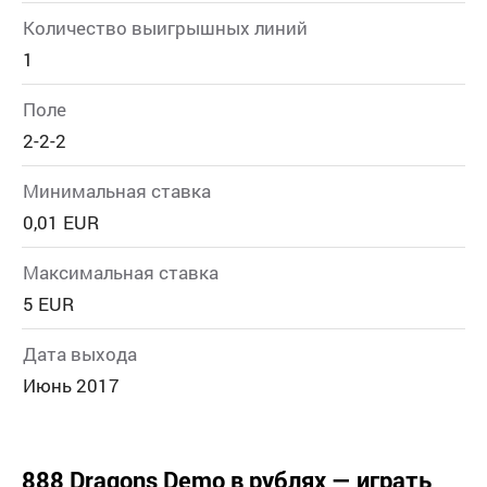
Количество выигрышных линий
1
Поле
2-2-2
Минимальная ставка
0,01 EUR
Максимальная ставка
5 EUR
Дата выхода
Июнь 2017
888 Dragons Demo в рублях — играть