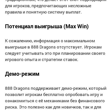
для игроков, предпочитающих несложные
правила и понятную систему выплат.
Потенциал выигрыша (Max Win)
К сожалению, информация о максимальном
выигрыше в 888 Dragons отсутствует. Игрокам
следует учитывать это при планировании своего
игрового опыта и стратегии ставок.
Демо-режим
888 Dragons поддерживает демо-режим, который
позволит игрокам бесплатно опробовать игру и
ознакомиться с её механиками без финансового
риска. Это полезно как для новичков, так и для