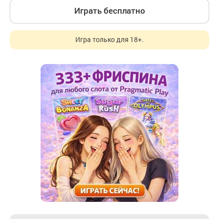
Играть бесплатно
Игра только для 18+.