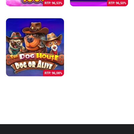
96,53%
96,50%
96,08%