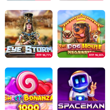
96,71%
96,55%