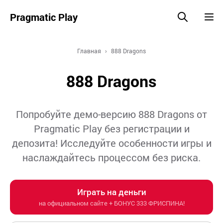
Pragmatic Play
Главная
888 Dragons
888 Dragons
Попробуйте демо-версию 888 Dragons от
Pragmatic Play без регистрации и
депозита! Исследуйте особенности игры и
наслаждайтесь процессом без риска.
Играть на деньги
на официальном сайте + БОНУС 333 ФРИСПИНА!