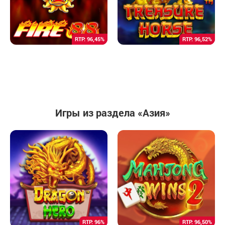
96,45%
96,52%
Игры из раздела «Азия»
96%
96,50%