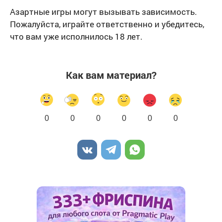
Азартные игры могут вызывать зависимость.
Пожалуйста, играйте ответственно и убедитесь,
что вам уже исполнилось 18 лет.
Как вам материал?