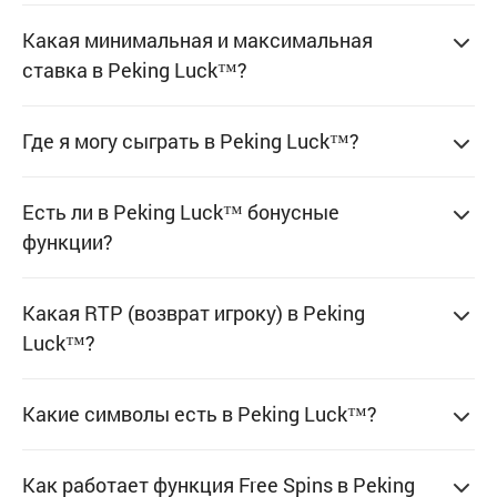
Какая минимальная и максимальная
ставка в Peking Luck™?
Где я могу сыграть в Peking Luck™?
Есть ли в Peking Luck™ бонусные
функции?
Какая RTP (возврат игроку) в Peking
Luck™?
Какие символы есть в Peking Luck™?
Как работает функция Free Spins в Peking