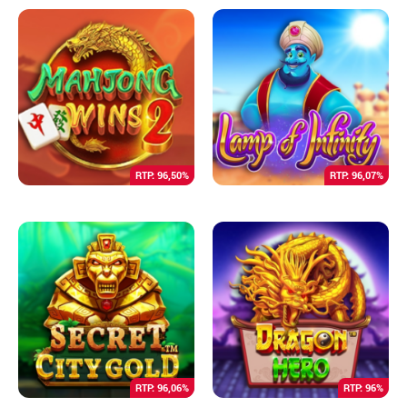
96,50%
96,07%
96,06%
96%