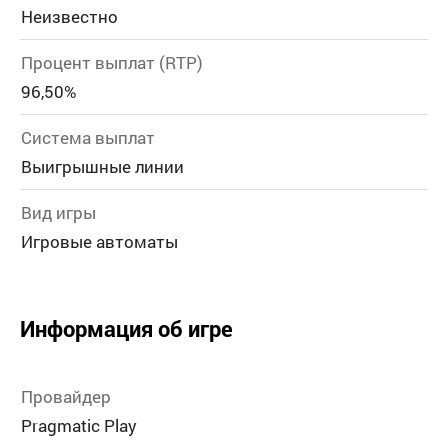
Неизвестно
Процент выплат (RTP)
96,50%
Система выплат
Выигрышные линии
Вид игры
Игровые автоматы
Информация об игре
Провайдер
Pragmatic Play