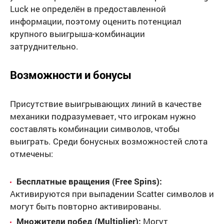
Luck не определён в предоставленной
информации, поэтому оценить потенциал
крупного выигрыша-комбинации
затруднительно.
Возможности и бонусы
Присутствие выигрывающих линий в качестве
механики подразумевает, что игрокам нужно
составлять комбинации символов, чтобы
выиграть. Среди бонусных возможностей слота
отмечены:
Бесплатные вращения (Free Spins):
Активируются при выпадении Scatter символов и
могут быть повторно активированы.
Множители побед (Multiplier):
Могут