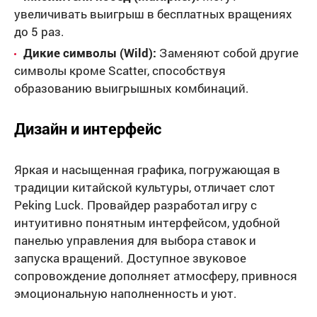
увеличивать выигрыш в бесплатных вращениях
до 5 раз.
Дикие символы (Wild):
Заменяют собой другие
символы кроме Scatter, способствуя
образованию выигрышных комбинаций.
Дизайн и интерфейс
Яркая и насыщенная графика, погружающая в
традиции китайской культуры, отличает слот
Peking Luck. Провайдер разработал игру с
интуитивно понятным интерфейсом, удобной
панелью управления для выбора ставок и
запуска вращений. Доступное звуковое
сопровождение дополняет атмосферу, привнося
эмоциональную наполненность и уют.