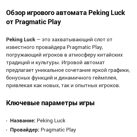
Обзор игрового автомата Peking Luck
от Pragmatic Play
Peking Luck
— это захватывающий слот от
известного провайдера Pragmatic Play,
погружающий игроков в атмосферу китайских
традиций и культуры. Игровой автомат
предлагает уникальное сочетание яркой графики,
бонусных функций и динамичного геймплея,
привлекая как новых, так и опытных игроков.
Ключевые параметры игры
Название:
Peking Luck
Провайдер:
Pragmatic Play