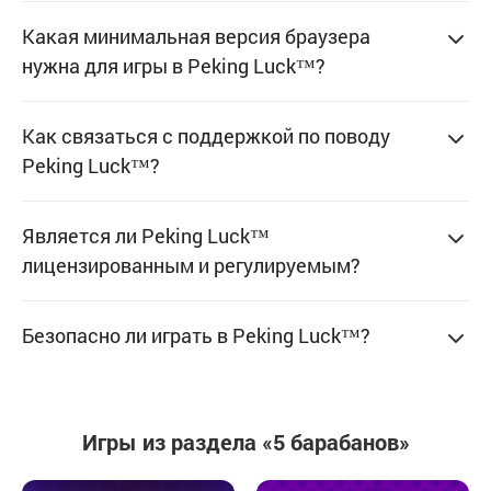
Какая минимальная версия браузера
нужна для игры в Peking Luck™?
Как связаться с поддержкой по поводу
Peking Luck™?
Является ли Peking Luck™
лицензированным и регулируемым?
Безопасно ли играть в Peking Luck™?
Игры из раздела «5 барабанов»