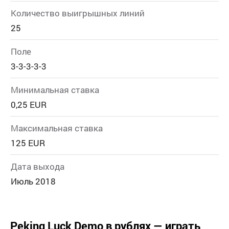
Количество выигрышных линий
25
Поле
3-3-3-3-3
Минимальная ставка
0,25 EUR
Максимальная ставка
125 EUR
Дата выхода
Июль 2018
Peking Luck Demo в рублях — играть