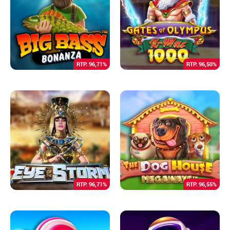
96,71%
96,50%
96,71%
96,55%