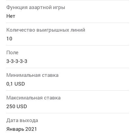
Функция азартной игры
Нет
Количество выигрышных линий
10
Поле
3-3-3-3-3
Минимальная ставка
0,1 USD
Максимальная ставка
250 USD
Дата выхода
Январь 2021