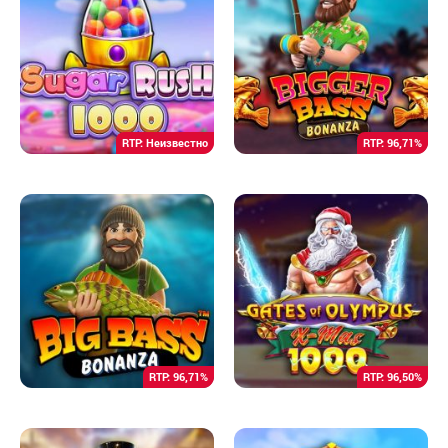
Неизвестно
96,71%
96,71%
96,50%