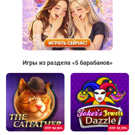
Игры из раздела «5 барабанов»
94,96%
93,99%