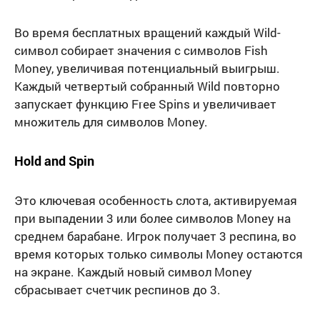
Во время бесплатных вращений каждый Wild-
символ собирает значения с символов Fish
Money, увеличивая потенциальный выигрыш.
Каждый четвертый собранный Wild повторно
запускает функцию Free Spins и увеличивает
множитель для символов Money.
Hold and Spin
Это ключевая особенность слота, активируемая
при выпадении 3 или более символов Money на
среднем барабане. Игрок получает 3 респина, во
время которых только символы Money остаются
на экране. Каждый новый символ Money
сбрасывает счетчик респинов до 3.