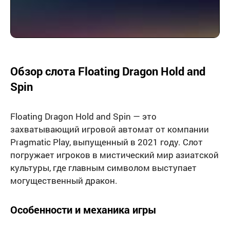
Обзор слота Floating Dragon Hold and
Spin
Floating Dragon Hold and Spin — это
захватывающий игровой автомат от компании
Pragmatic Play, выпущенный в 2021 году. Слот
погружает игроков в мистический мир азиатской
культуры, где главным символом выступает
могущественный дракон.
Особенности и механика игры