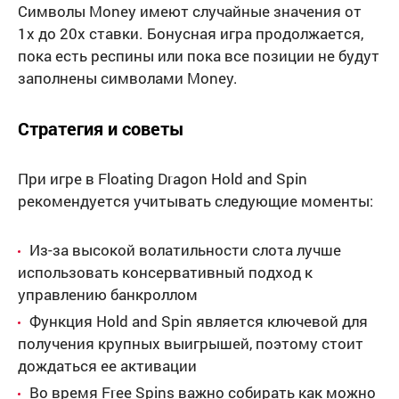
Символы Money имеют случайные значения от
1x до 20x ставки. Бонусная игра продолжается,
пока есть респины или пока все позиции не будут
заполнены символами Money.
Стратегия и советы
При игре в Floating Dragon Hold and Spin
рекомендуется учитывать следующие моменты:
Из-за высокой волатильности слота лучше
использовать консервативный подход к
управлению банкроллом
Функция Hold and Spin является ключевой для
получения крупных выигрышей, поэтому стоит
дождаться ее активации
Во время Free Spins важно собирать как можно