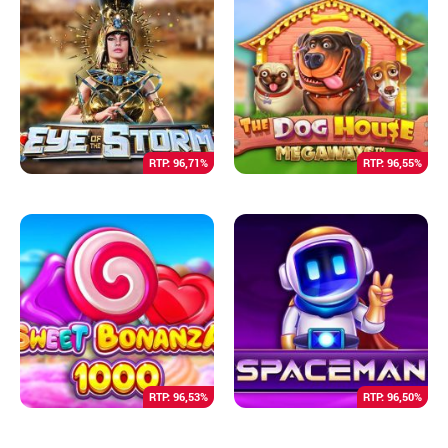
96,71%
96,55%
96,53%
96,50%