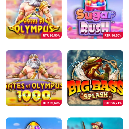
96,50%
96,50%
96,50%
96,71%