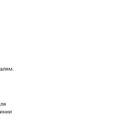
талям.
Для
линии