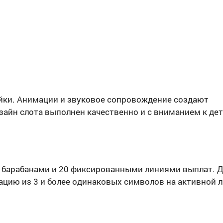
йки. Анимации и звуковое сопровождение создают
айн слота выполнен качественно и с вниманием к де
 5 барабанами и 20 фиксированными линиями выплат. 
цию из 3 и более одинаковых символов на активной 