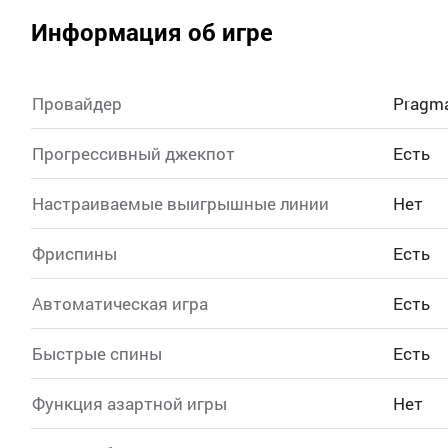
Информация об игре
Провайдер
Pragma
Прогрессивный джекпот
Есть
Настраиваемые выигрышные линии
Нет
Фриспины
Есть
Автоматическая игра
Есть
Быстрые спины
Есть
Функция азартной игры
Нет