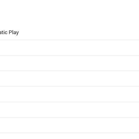
tic Play