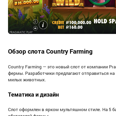
Обзор слота Country Farming
Country Farming — это новый слот от компании Pr
фермы. Разработчики предлагают отправиться на
милых животных.
Тематика и дизайн
Слот оформлен в ярком мультяшном стиле. На 5 б
обитателей фермы: