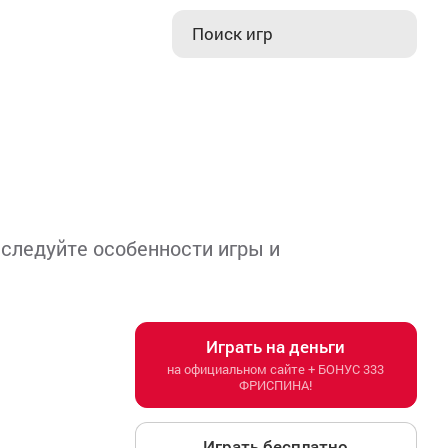
сследуйте особенности игры и
Играть на деньги
на официальном сайте + БОНУС 333
ФРИСПИНА!
Играть бесплатно