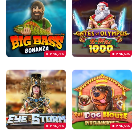
96,71%
96,50%
96,71%
96,55%