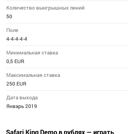
Количество выигрышных линий
50
Поле
4-4-4-4-4
Минимальная ставка
0,5 EUR
Максимальная ставка
250 EUR
Дата выхода
Январь 2019
Safari King Demo в рублях — играть