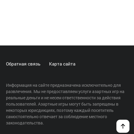
Обратная связь
Карта сайта
Информация на сайте предназначена исключительно для
развлечения. Мы не предоставляем услуги азартных игр на
реальные деньги и не несем ответственности за действия
пользователей. Азартные игры могут быть запрещены в
некоторых юрисдикциях, поэтому каждый посетитель
самостоятельно отвечает за соблюдение местного
законодательства.