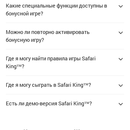
Какие специальные функции доступны в
бонусной игре?
Можно ли повторно активировать
бонусную игру?
Где я могу найти правила игры Safari
King™?
Где я могу сыграть в Safari King™?
Есть ли демо-версия Safari King™?