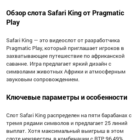
Обзор слота Safari King от Pragmatic
Play
Safari King — это видеослот от разработчика
Pragmatic Play, который приглашает игроков в
захватывающее путешествие по африканской
саванне. Игра предлагает яркий дизайн с
символами животных Африки и атмосферным
звуковым сопровождением.
Ключевые параметры и особенности
Слот Safari King распределен на пяти барабанах с
тремя рядами символов и предлагает 25 линий
выплат. Хотя максимальный выигрыш в этом
слоте неизвестен, в комбинации с RTP 96,49%