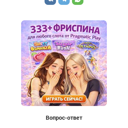
Вопрос-ответ