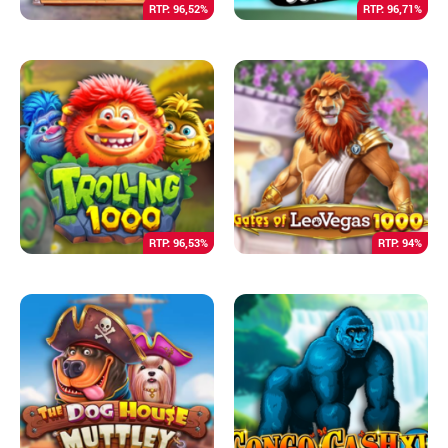
96,52%
96,71%
96,53%
94%