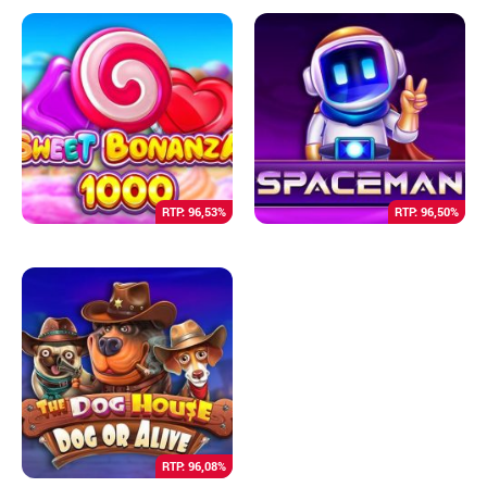
96,53%
96,50%
96,08%