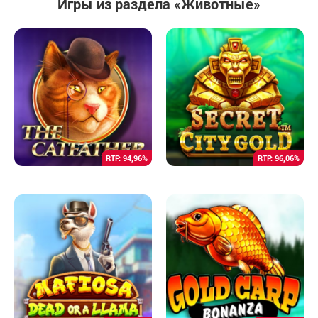
Игры из раздела «Животные»
94,96%
96,06%