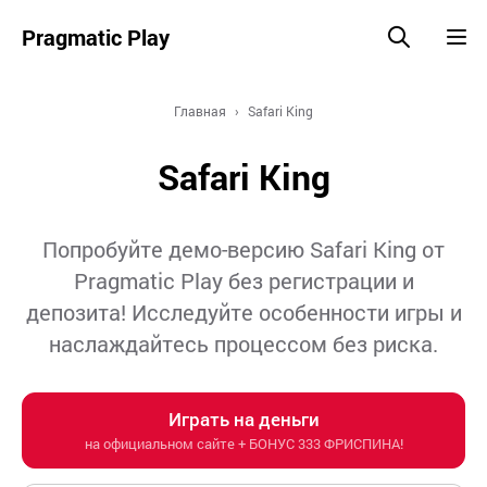
Pragmatic Play
Главная
Safari King
Safari King
Попробуйте демо-версию Safari King от
Pragmatic Play без регистрации и
депозита! Исследуйте особенности игры и
наслаждайтесь процессом без риска.
Играть на деньги
на официальном сайте + БОНУС 333 ФРИСПИНА!