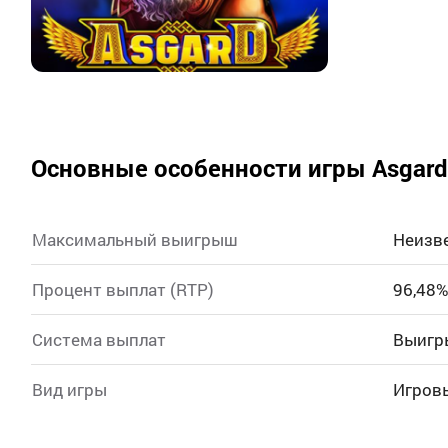
Основные особенности игры Asgard
Максимальный выигрыш
Неизв
Процент выплат (RTP)
96,48%
Система выплат
Выигр
Вид игры
Игров