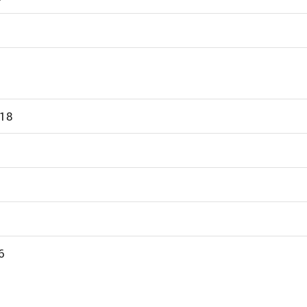
.18
6