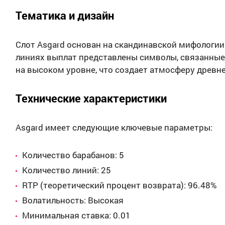
Тематика и дизайн
Слот Asgard основан на скандинавской мифологии и
линиях выплат представлены символы, связанные
на высоком уровне, что создает атмосферу древн
Технические характеристики
Asgard имеет следующие ключевые параметры:
Количество барабанов: 5
Количество линий: 25
RTP (теоретический процент возврата): 96.48%
Волатильность: Высокая
Минимальная ставка: 0.01