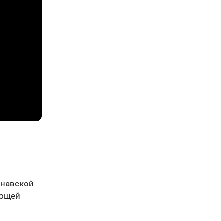
инавской
ующей