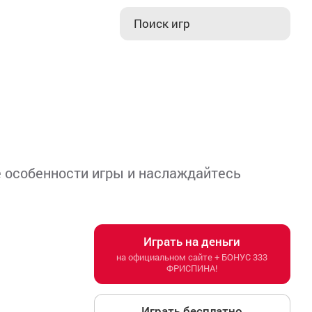
е особенности игры и наслаждайтесь
Играть на деньги
на официальном сайте + БОНУС 333
ФРИСПИНА!
Играть бесплатно