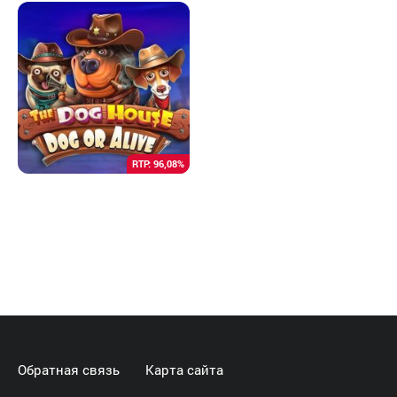
96,08%
Обратная связь
Карта сайта