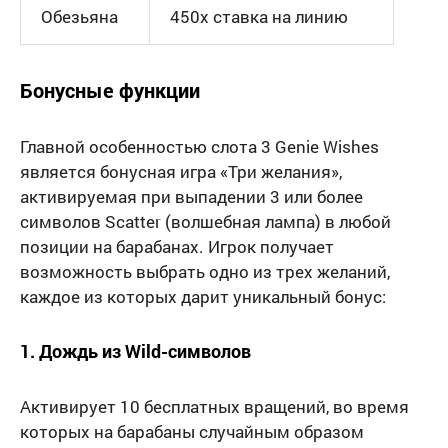
Обезьяна
450x ставка на линию
Бонусные функции
Главной особенностью слота 3 Genie Wishes
является бонусная игра «Три желания»,
активируемая при выпадении 3 или более
символов Scatter (волшебная лампа) в любой
позиции на барабанах. Игрок получает
возможность выбрать одно из трех желаний,
каждое из которых дарит уникальный бонус:
1. Дождь из Wild-символов
Активирует 10 бесплатных вращений, во время
которых на барабаны случайным образом