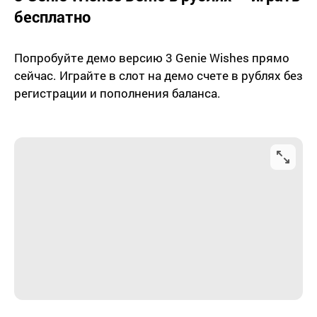
бесплатно
Попробуйте демо версию 3 Genie Wishes прямо
сейчас. Играйте в слот на демо счете в рублях без
регистрации и пополнения баланса.
Полноэ