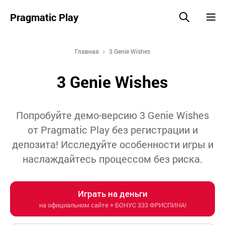
Pragmatic Play
Главная
3 Genie Wishes
3 Genie Wishes
Попробуйте демо-версию 3 Genie Wishes
от Pragmatic Play без регистрации и
депозита! Исследуйте особенности игры и
наслаждайтесь процессом без риска.
Играть на деньги
на официальном сайте + БОНУС 333 ФРИСПИНА!