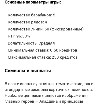
Основные параметры игры:
Количество барабанов: 5
Количество рядов: 4
Количество линий: 50 (фиксированные)
RTP: 96.53%
Волатильность: Средняя
Минимальная ставка: 0.50 кредитов
Максимальная ставка: 250 кредитов
Символы и выплаты
В слоте используются как тематические, так и
стандартные символы карточных номиналов.
Наиболее ценными являются изображения
главных героев — Аладдина и принцессы