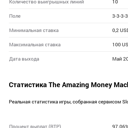
Количество выигрышных линий
10
Поле
3-3-3-3
Минимальная ставка
0,2 US
Максимальная ставка
100 U
Дата выхода
Май 2
Статистика The Amazing Money Mac
Реальная статистика игры, собранная сервисом Sl
Процент выплат (RTP)
97.06