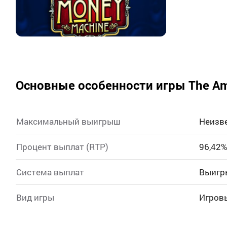
Основные особенности игры The Am
Максимальный выигрыш
Неизв
Процент выплат (RTP)
96,42%
Система выплат
Выигр
Вид игры
Игров