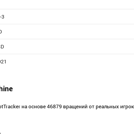
-3
D
SD
021
hine
otTracker на основе 46879 вращений от реальных игрок
%