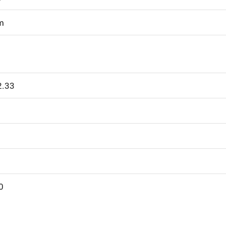
m
2.33
0