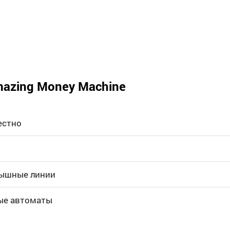
azing Money Machine
естно
ышные линии
ые автоматы