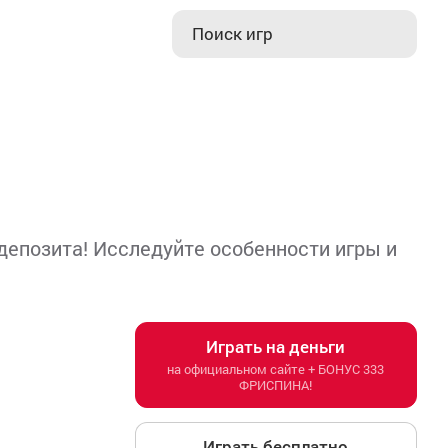
 депозита! Исследуйте особенности игры и
Играть на деньги
на официальном сайте + БОНУС 333
ФРИСПИНА!
Играть бесплатно