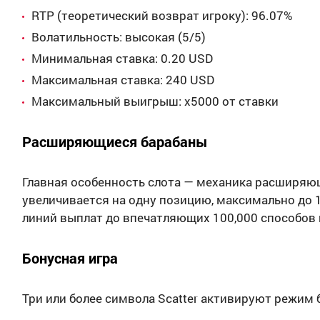
RTP (теоретический возврат игроку): 96.07%
Волатильность: высокая (5/5)
Минимальная ставка: 0.20 USD
Максимальная ставка: 240 USD
Максимальный выигрыш: x5000 от ставки
Расширяющиеся барабаны
Главная особенность слота — механика расширяющ
увеличивается на одну позицию, максимально до 
линий выплат до впечатляющих 100,000 способов
Бонусная игра
Три или более символа Scatter активируют режим 