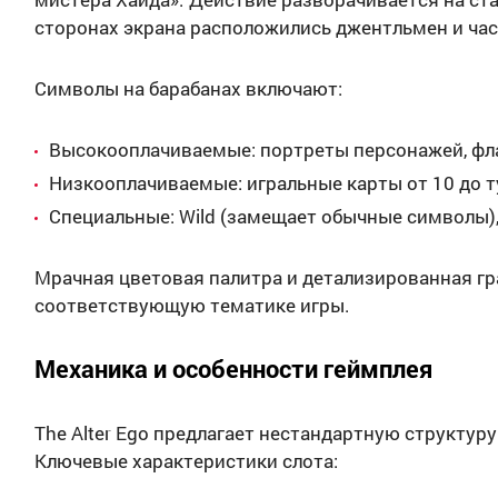
сторонах экрана расположились джентльмен и ча
Символы на барабанах включают:
Высокооплачиваемые: портреты персонажей, фла
Низкооплачиваемые: игральные карты от 10 до т
Специальные: Wild (замещает обычные символы),
Мрачная цветовая палитра и детализированная гр
соответствующую тематике игры.
Механика и особенности геймплея
The Alter Ego предлагает нестандартную структуру
Ключевые характеристики слота: