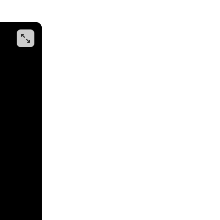
Полноэкранный режим