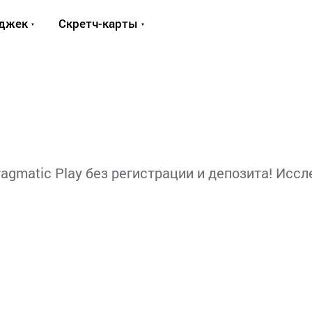
джек
Скретч-карты
ragmatic Play без регистрации и депозита! Ис