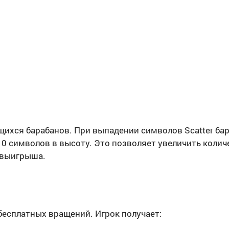
ихся барабанов. При выпадении символов Scatter ба
10 символов в высоту. Это позволяет увеличить колич
 выигрыша.
бесплатных вращений. Игрок получает: