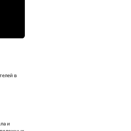
телей в
ла и
воположных