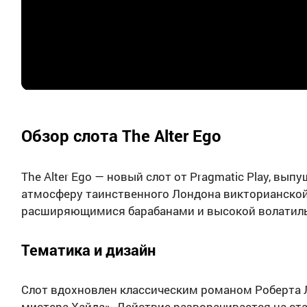
Обзор слота The Alter Ego
The Alter Ego — новый слот от Pragmatic Play, вы
атмосферу таинственного Лондона викторианской 
расширяющимися барабанами и высокой волатил
Тематика и дизайн
Слот вдохновлен классическим романом Роберта 
мистера Хайда». Действие разворачивается на ст