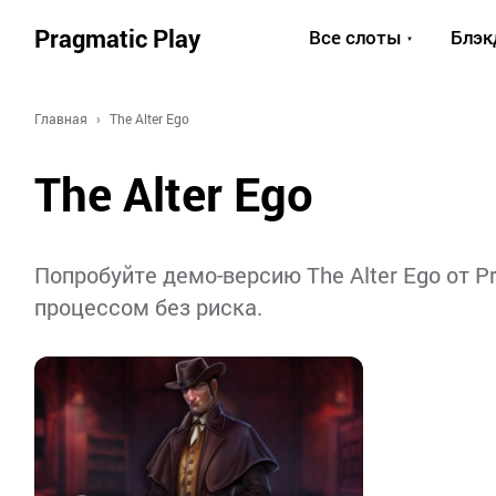
Pragmatic Play
Все слоты
Блэк
Главная
The Alter Ego
The Alter Ego
Попробуйте демо-версию The Alter Ego от P
процессом без риска.