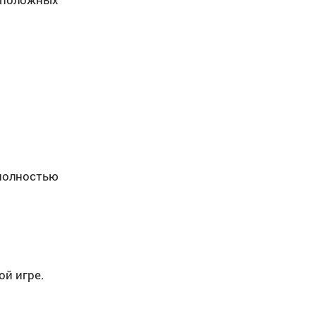
 полностью
ой игре.