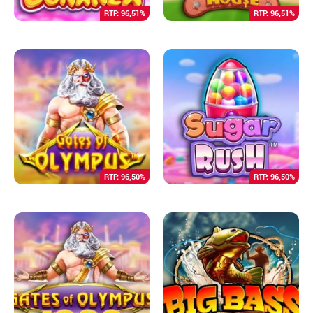
96,51%
96,51%
96,50%
96,50%