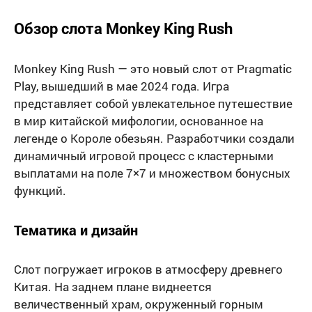
Обзор слота Monkey King Rush
Monkey King Rush — это новый слот от Pragmatic
Play, вышедший в мае 2024 года. Игра
представляет собой увлекательное путешествие
в мир китайской мифологии, основанное на
легенде о Короле обезьян. Разработчики создали
динамичный игровой процесс с кластерными
выплатами на поле 7×7 и множеством бонусных
функций.
Тематика и дизайн
Слот погружает игроков в атмосферу древнего
Китая. На заднем плане виднеется
величественный храм, окруженный горным