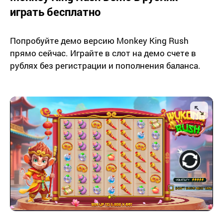
играть бесплатно
Попробуйте демо версию Monkey King Rush
прямо сейчас. Играйте в слот на демо счете в
рублях без регистрации и пополнения баланса.
Полноэ