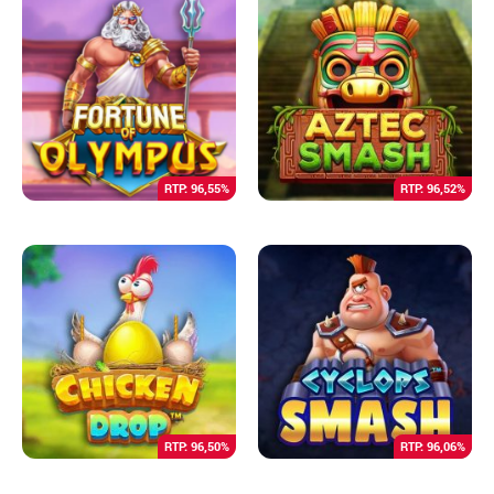
96,55%
96,52%
96,50%
96,06%