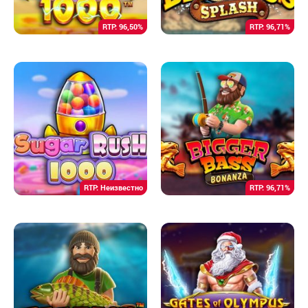
96,50%
96,71%
Неизвестно
96,71%