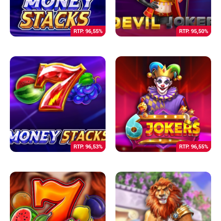
96,55%
95,50%
96,53%
96,55%