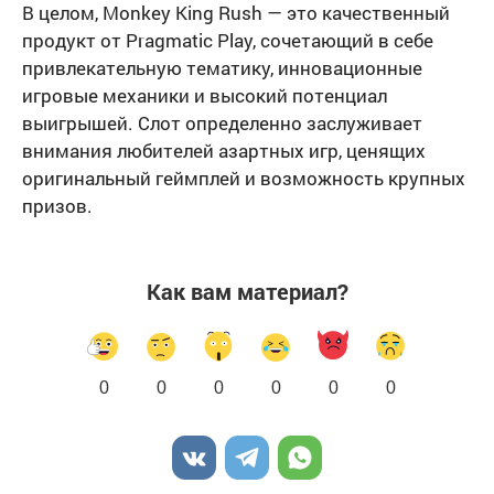
В целом, Monkey King Rush — это качественный
продукт от Pragmatic Play, сочетающий в себе
привлекательную тематику, инновационные
игровые механики и высокий потенциал
выигрышей. Слот определенно заслуживает
внимания любителей азартных игр, ценящих
оригинальный геймплей и возможность крупных
призов.
Как вам материал?