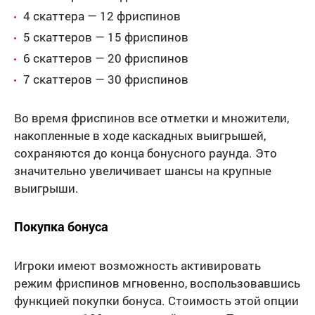
4 скаттера — 12 фриспинов
5 скаттеров — 15 фриспинов
6 скаттеров — 20 фриспинов
7 скаттеров — 30 фриспинов
Во время фриспинов все отметки и множители,
накопленные в ходе каскадных выигрышей,
сохраняются до конца бонусного раунда. Это
значительно увеличивает шансы на крупные
выигрыши.
Покупка бонуса
Игроки имеют возможность активировать
режим фриспинов мгновенно, воспользовавшись
функцией покупки бонуса. Стоимость этой опции