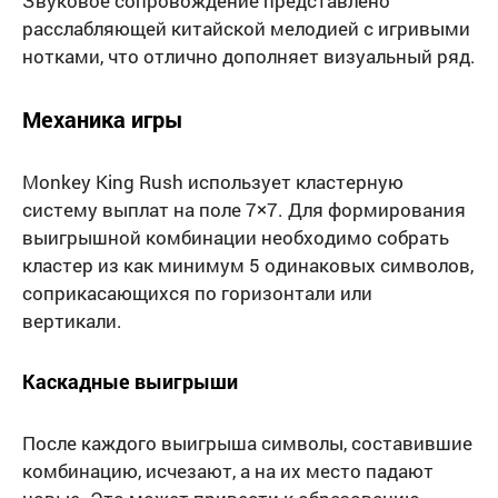
Звуковое сопровождение представлено
расслабляющей китайской мелодией с игривыми
нотками, что отлично дополняет визуальный ряд.
Механика игры
Monkey King Rush использует кластерную
систему выплат на поле 7×7. Для формирования
выигрышной комбинации необходимо собрать
кластер из как минимум 5 одинаковых символов,
соприкасающихся по горизонтали или
вертикали.
Каскадные выигрыши
После каждого выигрыша символы, составившие
комбинацию, исчезают, а на их место падают