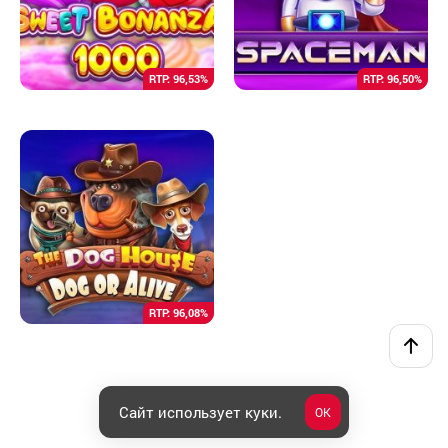
96,53%
96,50%
96,08%
Сайт использует куки.
OK