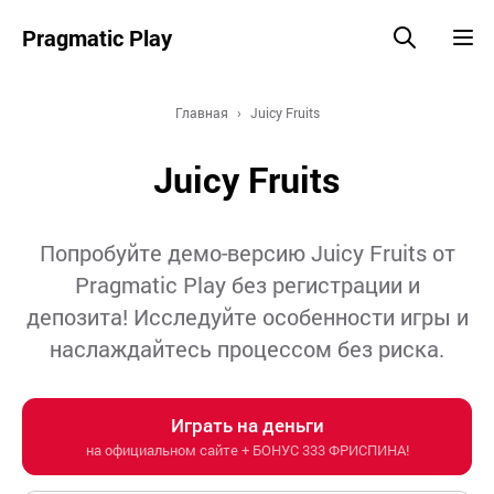
Pragmatic Play
Главная
Juicy Fruits
Juicy Fruits
Попробуйте демо-версию Juicy Fruits от
Pragmatic Play без регистрации и
депозита! Исследуйте особенности игры и
наслаждайтесь процессом без риска.
Играть на деньги
на официальном сайте + БОНУС 333 ФРИСПИНА!