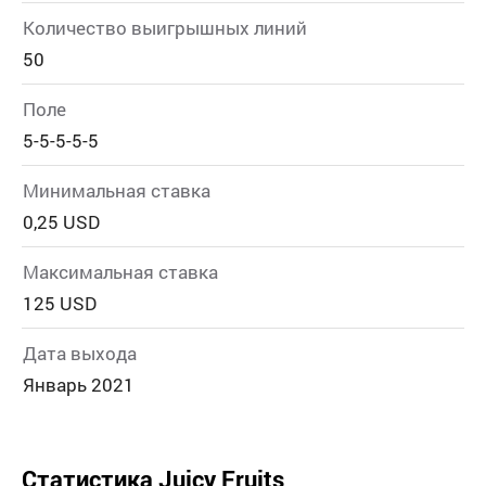
Количество выигрышных линий
50
Поле
5-5-5-5-5
Минимальная ставка
0,25 USD
Максимальная ставка
125 USD
Дата выхода
Январь 2021
Статистика Juicy Fruits