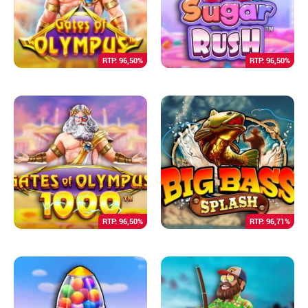
96,50%
96,50%
96,50%
96,71%