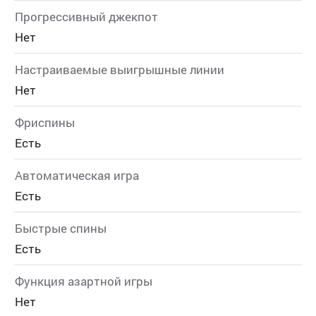
Прогрессивный джекпот
Нет
Настраиваемые выигрышные линии
Нет
Фриспины
Есть
Автоматическая игра
Есть
Быстрые спины
Есть
Функция азартной игры
Нет