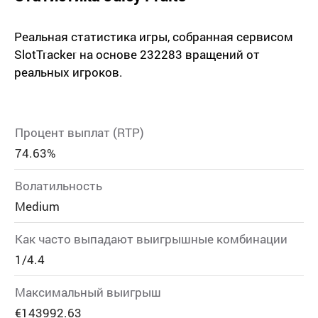
Реальная статистика игры, собранная сервисом
SlotTracker на основе 232283 вращений от
реальных игроков.
Процент выплат (RTP)
74.63%
Волатильность
Medium
Как часто выпадают выигрышные комбинации
1/4.4
Максимальный выигрыш
€143992.63