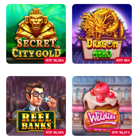
96,06%
96%
96,04%
96,01%