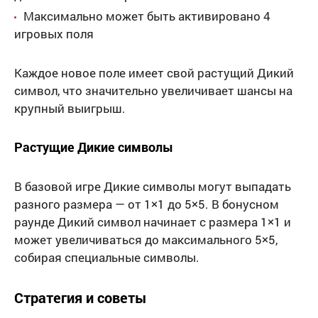
Максимально может быть активировано 4
игровых поля
Каждое новое поле имеет свой растущий Дикий
символ, что значительно увеличивает шансы на
крупный выигрыш.
Растущие Дикие символы
В базовой игре Дикие символы могут выпадать
разного размера — от 1×1 до 5×5. В бонусном
раунде Дикий символ начинает с размера 1×1 и
может увеличиваться до максимального 5×5,
собирая специальные символы.
Стратегия и советы