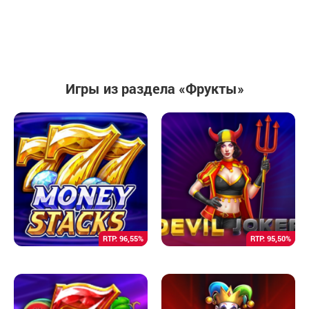
Игры из раздела «Фрукты»
96,55%
95,50%