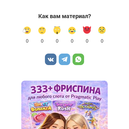
Как вам материал?