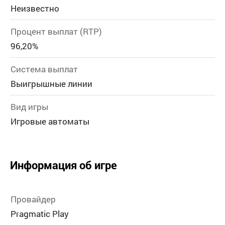
Неизвестно
Процент выплат (RTP)
96,20%
Система выплат
Выигрышные линии
Вид игры
Игровые автоматы
Информация об игре
Провайдер
Pragmatic Play