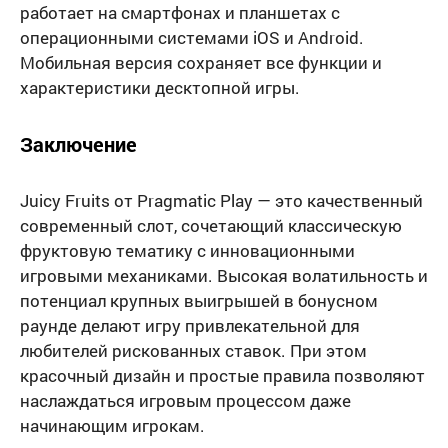
работает на смартфонах и планшетах с
операционными системами iOS и Android.
Мобильная версия сохраняет все функции и
характеристики десктопной игры.
Заключение
Juicy Fruits от Pragmatic Play — это качественный
современный слот, сочетающий классическую
фруктовую тематику с инновационными
игровыми механиками. Высокая волатильность и
потенциал крупных выигрышей в бонусном
раунде делают игру привлекательной для
любителей рискованных ставок. При этом
красочный дизайн и простые правила позволяют
наслаждаться игровым процессом даже
начинающим игрокам.