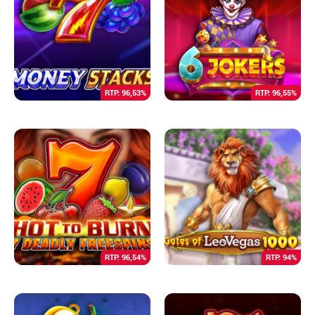
96,53%
96,55%
96,54%
94%