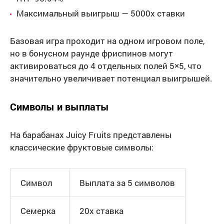
Максимальный выигрыш — 5000x ставки
Базовая игра проходит на одном игровом поле,
но в бонусном раунде фриспинов могут
активироваться до 4 отдельных полей 5×5, что
значительно увеличивает потенциал выигрышей.
Символы и выплаты
На барабанах Juicy Fruits представлены
классические фруктовые символы:
Символ
Выплата за 5 символов
Семерка
20x ставка