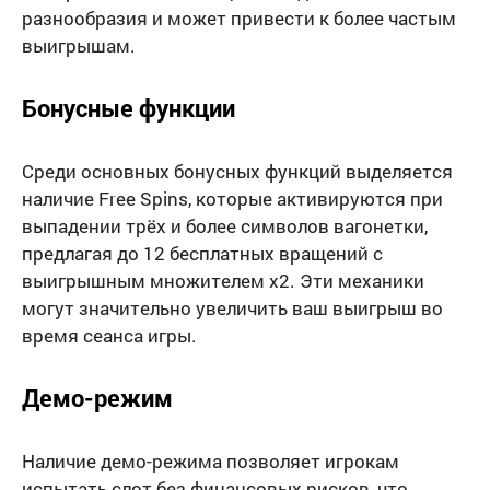
разнообразия и может привести к более частым
выигрышам.
Бонусные функции
Среди основных бонусных функций выделяется
наличие Free Spins, которые активируются при
выпадении трёх и более символов вагонетки,
предлагая до 12 бесплатных вращений с
выигрышным множителем x2. Эти механики
могут значительно увеличить ваш выигрыш во
время сеанса игры.
Демо-режим
Наличие демо-режима позволяет игрокам
испытать слот без финансовых рисков, что