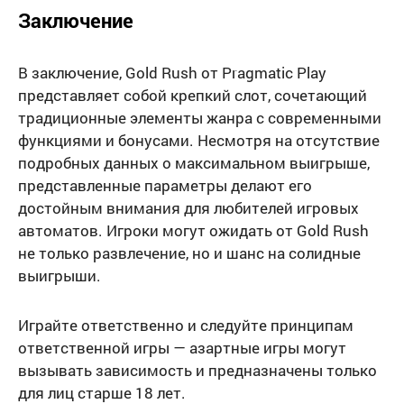
Заключение
В заключение, Gold Rush от Pragmatic Play
представляет собой крепкий слот, сочетающий
традиционные элементы жанра с современными
функциями и бонусами. Несмотря на отсутствие
подробных данных о максимальном выигрыше,
представленные параметры делают его
достойным внимания для любителей игровых
автоматов. Игроки могут ожидать от Gold Rush
не только развлечение, но и шанс на солидные
выигрыши.
Играйте ответственно и следуйте принципам
ответственной игры — азартные игры могут
вызывать зависимость и предназначены только
для лиц старше 18 лет.