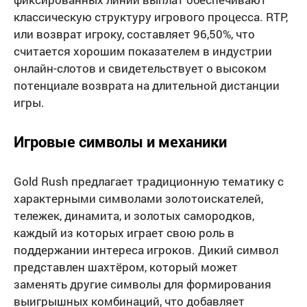
классическую структуру игрового процесса. RTP,
или возврат игроку, составляет 96,50%, что
считается хорошим показателем в индустрии
онлайн-слотов и свидетельствует о высоком
потенциале возврата на длительной дистанции
игры.
Игровые символы и механики
Gold Rush предлагает традиционную тематику с
характерными символами золотоискателей,
тележек, динамита, и золотых самородков,
каждый из которых играет свою роль в
поддержании интереса игроков. Дикий символ
представлен шахтёром, который может
заменять другие символы для формирования
выигрышных комбинаций, что добавляет