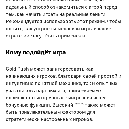
идеальный способ ознакомиться с игрой перед
тем, как начать играть на реальные деньги.
Рекомендуется использовать этот режим, чтобы
понять, как устроены механики игры и какие
стратегии могут быть применены.
Кому подойдёт игра
Gold Rush может заинтересовать как
начинающих игроков, благодаря своей простой и
интуитивно понятной механике, так и опытных
участников азартных игр, привлекаемых
возможностью крупных выигрышей через
бонусные функции. Высокий RTP также может
быть привлекательным фактором для
стратегически настроенных игроков.