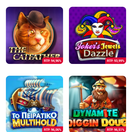
94,96%
93,99%
96,06%
96,51%