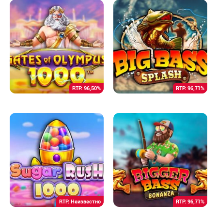
96,50%
96,71%
Неизвестно
96,71%