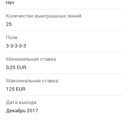
Нет
Количество выигрышных линий
25
Поле
3-3-3-3-3
Минимальная ставка
0,25 EUR
Максимальная ставка
125 EUR
Дата выхода
Декабрь 2017