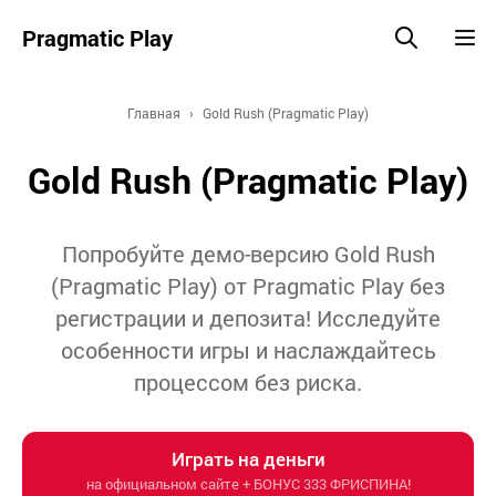
Pragmatic Play
Главная
Gold Rush (Pragmatic Play)
Gold Rush (Pragmatic Play)
Попробуйте демо-версию Gold Rush
(Pragmatic Play) от Pragmatic Play без
регистрации и депозита! Исследуйте
особенности игры и наслаждайтесь
процессом без риска.
Играть на деньги
на официальном сайте + БОНУС 333 ФРИСПИНА!