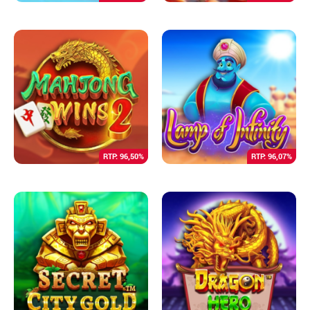
96,50%
96,07%