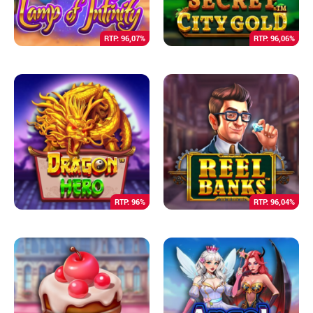
96,07%
96,06%
96%
96,04%