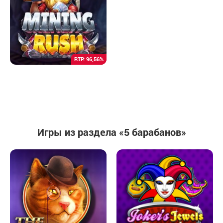
96,56%
Игры из раздела «5 барабанов»