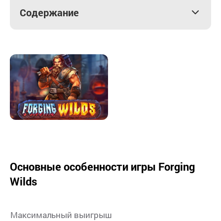
Содержание
Основные особенности игры Forging
Wilds
Максимальный выигрыш