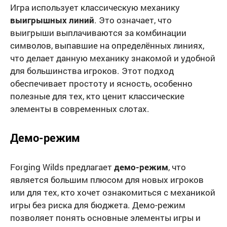
Игра использует классическую механику
выигрышных линий
. Это означает, что
выигрыши выплачиваются за комбинации
символов, выпавшие на определённых линиях,
что делает данную механику знакомой и удобной
для большинства игроков. Этот подход
обеспечивает простоту и ясность, особенно
полезные для тех, кто ценит классические
элементы в современных слотах.
Демо-режим
Forging Wilds предлагает
демо-режим
, что
является большим плюсом для новых игроков
или для тех, кто хочет ознакомиться с механикой
игры без риска для бюджета. Демо-режим
позволяет понять основные элементы игры и