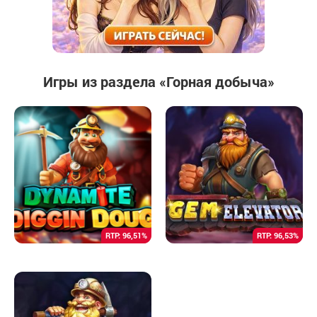
Игры из раздела «Горная добыча»
96,51%
96,53%