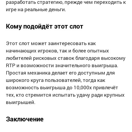
разработать стратегию, прежде чем переходить к
игре на реальные деньги.
Кому подойдёт этот слот
Этот слот может заинтересовать как
начинающих игроков, так и более опытных
любителей рисковых ставок благодаря высокому
RTP и возможности значительного выигрыша.
Простая механика делает его доступным для
широкого круга пользователей, тогда как
возможность выигрыша до 10,000x привлечёт
тех, кто стремится испытать удачу ради крупных
выигрышей.
Заключение