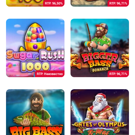
96,50%
96,71%
Неизвестно
96,71%