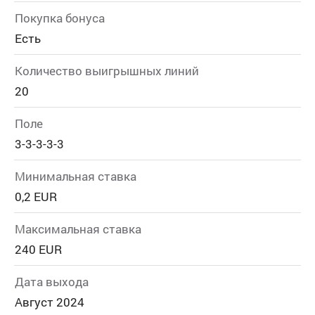
Покупка бонуса
Есть
Количество выигрышных линий
20
Поле
3-3-3-3-3
Минимальная ставка
0,2 EUR
Максимальная ставка
240 EUR
Дата выхода
Август 2024