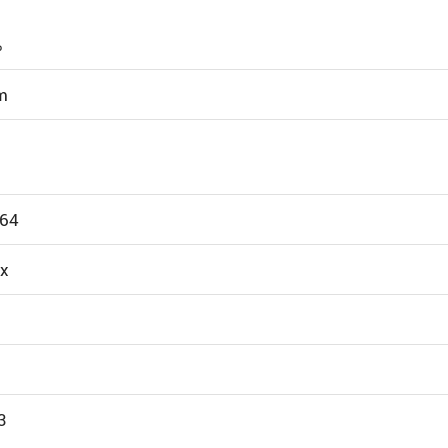
%
m
.64
x
3