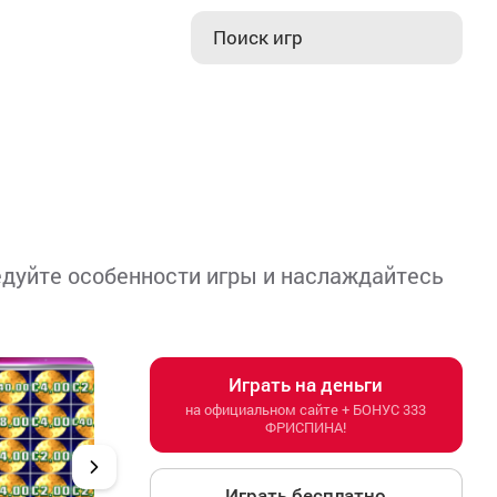
ледуйте особенности игры и наслаждайтесь
Играть на деньги
на официальном сайте + БОНУС 333
ФРИСПИНА!
Играть бесплатно