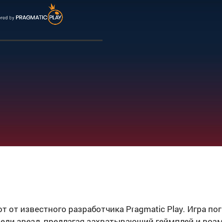
т от известного разработчика Pragmatic Play. Игра по
реди звезд, предлагая захватывающий геймплей и во