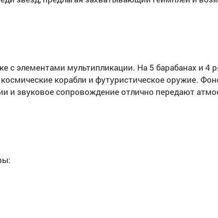
е с элементами мультипликации. На 5 барабанах и 4 
 космические корабли и футуристическое оружие. Фо
ии и звуковое сопровождение отлично передают атмо
ры: