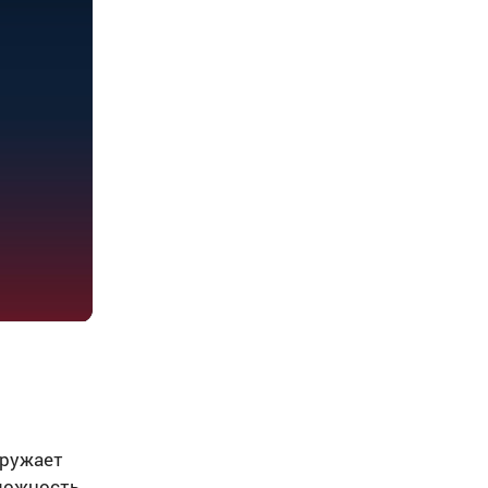
гружает
зможность