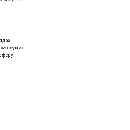
рядах
ном служит
сферу