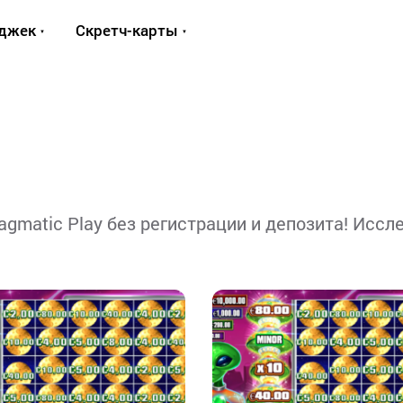
джек
Скретч-карты
agmatic Play без регистрации и депозита! Исс