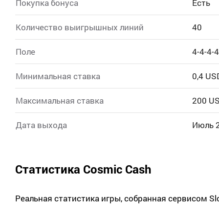
Покупка бонуса
Есть
Количество выигрышных линий
40
Поле
4-4-4-4
Минимальная ставка
0,4 US
Максимальная ставка
200 U
Дата выхода
Июль 
Статистика Cosmic Cash
Реальная статистика игры, собранная сервисом Sl