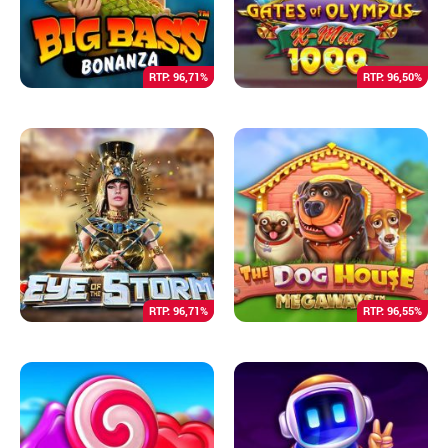
96,71%
96,50%
96,71%
96,55%