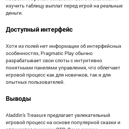
изучить таблицу выплат перед игрой на реальные
деньги.
Доступный интерфейс
Хотя из полей нет информации об интерфейсных
особенностях, Pragmatic Play обычно
разрабатывает свои слоты с интуитивно
понятными панелями управления, что облегчает
игровой процесс как для новичков, так и для
опытных пользователей.
Выводы
Aladdin’s Treasure предлагает увлекательный
игровой процесс на основе популярной сказки и