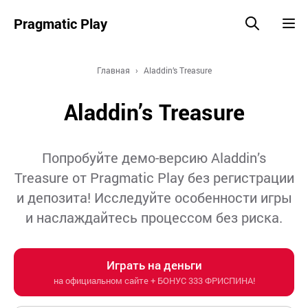
Pragmatic Play
Главная
Aladdin’s Treasure
Aladdin’s Treasure
Попробуйте демо-версию Aladdin’s
Treasure от Pragmatic Play без регистрации
и депозита! Исследуйте особенности игры
и наслаждайтесь процессом без риска.
Играть на деньги
на официальном сайте + БОНУС 333 ФРИСПИНА!