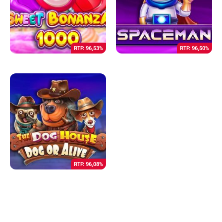
96,53%
96,50%
96,08%