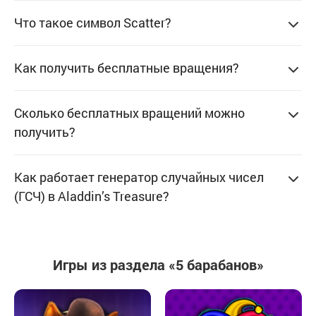
Что такое символ Scatter?
Как получить бесплатные вращения?
Сколько бесплатных вращений можно
получить?
Как работает генератор случайных чисел
(ГСЧ) в Aladdin’s Treasure?
Игры из раздела «5 барабанов»