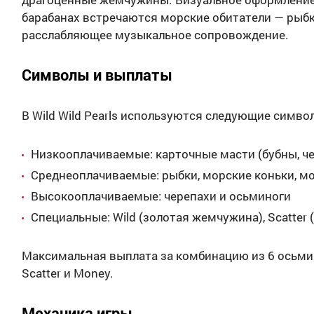
барабанах встречаются морские обитатели — рыбк
расслабляющее музыкальное сопровождение.
Символы и выплаты
В Wild Wild Pearls используются следующие симво
Низкооплачиваемые: карточные масти (бубны, че
Среднеоплачиваемые: рыбки, морские коньки, м
Высокооплачиваемые: черепахи и осьминоги
Специальные: Wild (золотая жемчужина), Scatter
Максимальная выплата за комбинацию из 6 осьмин
Scatter и Money.
Механика игры