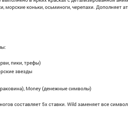
и, морские коньки, осьминоги, черепахи. Дополняет 
лы:
рви, пики, трефы)
орские звезды
 (раковина), Money (денежные символы)
огов составляет 5x ставки. Wild заменяет все симво