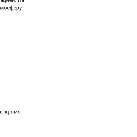
атмосферу
лы кроме