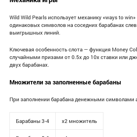
Wild Wild Pearls использует механику «ways to 
одинаковых символов на соседних барабанах слева
выигрышных линий.
Ключевая особенность слота — функция Money Col
случайными призами от 0.5x до 10x ставки или дж
двух барабанах.
Множители за заполненные барабаны
При заполнении барабана денежными символами а
Барабаны 3-4
x2 множитель