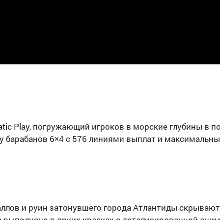
atic Play, погружающий игроков в морские глубины в п
у барабанов 6×4 с 576 линиями выплат и максимальн
раллов и руин затонувшего города Атлантиды скрываю
выполнено в ярких красках с детализированной аним