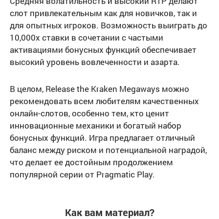
Средняя волатильность и высокий RTP делают
слот привлекательным как для новичков, так и
для опытных игроков. Возможность выиграть до
10,000x ставки в сочетании с частыми
активациями бонусных функций обеспечивает
высокий уровень вовлеченности и азарта.
В целом, Release the Kraken Megaways можно
рекомендовать всем любителям качественных
онлайн-слотов, особенно тем, кто ценит
инновационные механики и богатый набор
бонусных функций. Игра предлагает отличный
баланс между риском и потенциальной наградой,
что делает ее достойным продолжением
популярной серии от Pragmatic Play.
Как вам материал?