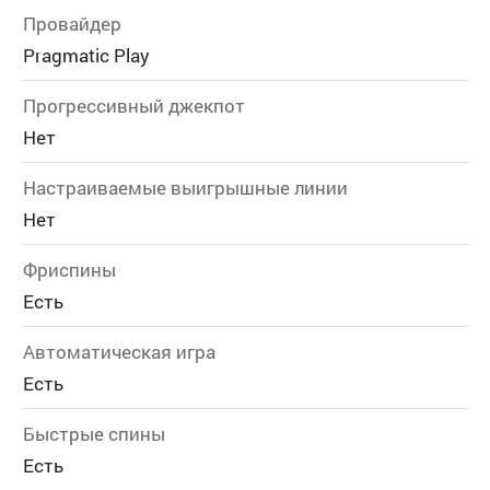
Провайдер
Pragmatic Play
Прогрессивный джекпот
Нет
Настраиваемые выигрышные линии
Нет
Фриспины
Есть
Автоматическая игра
Есть
Быстрые спины
Есть