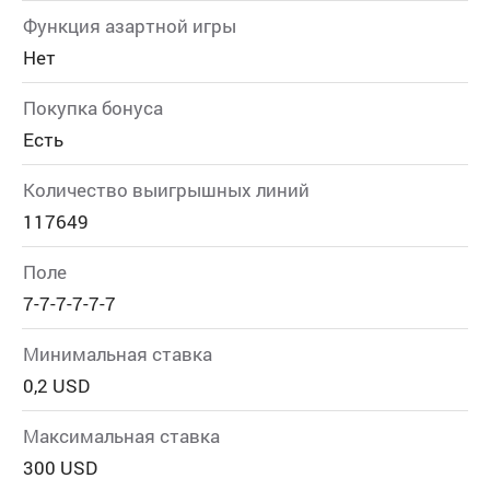
Функция азартной игры
Нет
Покупка бонуса
Есть
Количество выигрышных линий
117649
Поле
7-7-7-7-7-7
Минимальная ставка
0,2 USD
Максимальная ставка
300 USD