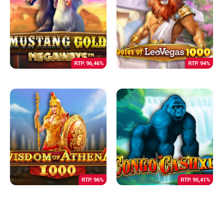
96,46%
94%
96%
95,41%