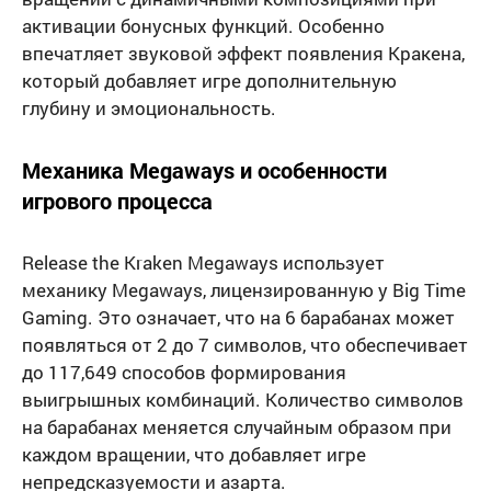
активации бонусных функций. Особенно
впечатляет звуковой эффект появления Кракена,
который добавляет игре дополнительную
глубину и эмоциональность.
Механика Megaways и особенности
игрового процесса
Release the Kraken Megaways использует
механику Megaways, лицензированную у Big Time
Gaming. Это означает, что на 6 барабанах может
появляться от 2 до 7 символов, что обеспечивает
до 117,649 способов формирования
выигрышных комбинаций. Количество символов
на барабанах меняется случайным образом при
каждом вращении, что добавляет игре
непредсказуемости и азарта.