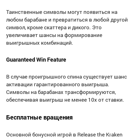
Таинственные символы могут появиться на
любом барабане и превратиться в любой другой
символ, кроме скаттера и дикого. Это
увеличивает шансы на формирование
выигрышных комбинаций.
Guaranteed Win Feature
В случае проигрышного спина существует шанс
активации гарантированного выигрыша.
Символы на барабанах трансформируются,
обеспечивая выигрыш не менее 10x от ставки.
Бесплатные вращения
Основной бонусной игрой в Release the Kraken