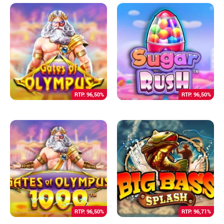
96,50%
96,50%
96,50%
96,71%