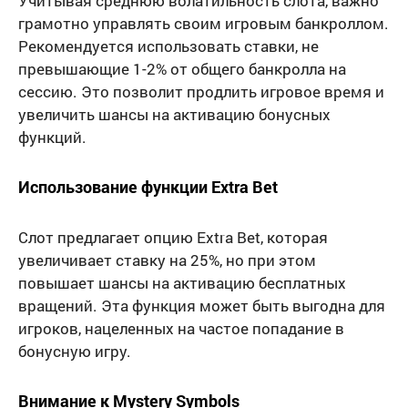
Учитывая среднюю волатильность слота, важно
грамотно управлять своим игровым банкроллом.
Рекомендуется использовать ставки, не
превышающие 1-2% от общего банкролла на
сессию. Это позволит продлить игровое время и
увеличить шансы на активацию бонусных
функций.
Использование функции Extra Bet
Слот предлагает опцию Extra Bet, которая
увеличивает ставку на 25%, но при этом
повышает шансы на активацию бесплатных
вращений. Эта функция может быть выгодна для
игроков, нацеленных на частое попадание в
бонусную игру.
Внимание к Mystery Symbols