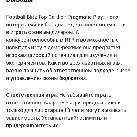
Football Blitz Top Card от Pragmatic Play — это
интересный выбор для тех, кто ищет новый опыт
в играть с живым дилером. С
конкурентоспособным RTP и возможностью
испытать игру в демо-режиме она предлагает
игрокам широкий потенциал для изучения и
экспериментов. Как и во всех азартных играх,
важно помнить об ответственном подходе к игре
и управлению своим бюджетом.
Ответственная игра:
Не забывайте играть
ответственно. Азартные игры предназначены
только для лиц старше 18 лет и могут вызывать
зависимость. Устанавливайте лимиты и
придерживайтесь их.