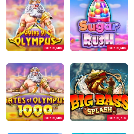
96,50%
96,50%
96,50%
96,71%