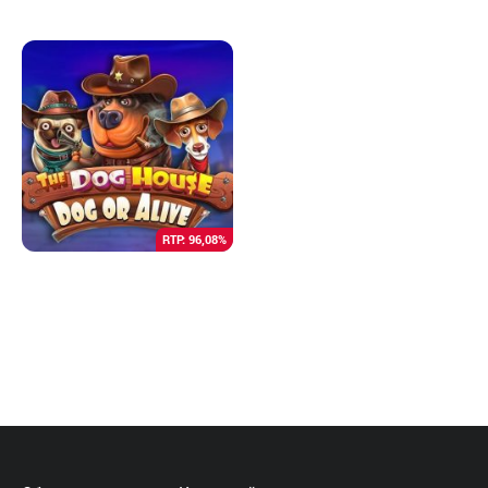
96,08%