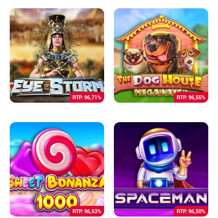
96,71%
96,55%
96,53%
96,50%