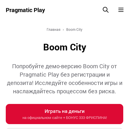
Pragmatic Play
Главная
Boom City
Boom City
Попробуйте демо-версию Boom City от
Pragmatic Play без регистрации и
депозита! Исследуйте особенности игры и
наслаждайтесь процессом без риска.
Играть на деньги
на официальном сайте + БОНУС 333 ФРИСПИНА!