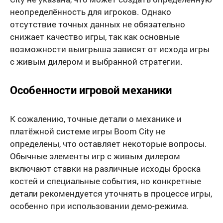
неопределённость для игроков. Однако
отсутствие точных данных не обязательно
снижает качество игры, так как основные
возможности выигрыша зависят от исхода игры
с живым дилером и выбранной стратегии.
Особенности игровой механики
К сожалению, точные детали о механике и
платёжной системе игры Boom City не
определены, что оставляет некоторые вопросы.
Обычные элементы игр с живым дилером
включают ставки на различные исходы броска
костей и специальные события, но конкретные
детали рекомендуется уточнять в процессе игры,
особенно при использовании демо-режима.