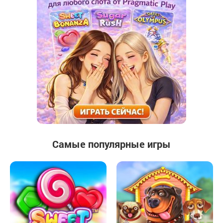
Самые популярные игры