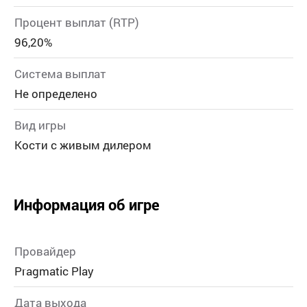
Процент выплат (RTP)
96,20%
Система выплат
Не определено
Вид игры
Кости с живым дилером
Информация об игре
Провайдер
Pragmatic Play
Дата выхода