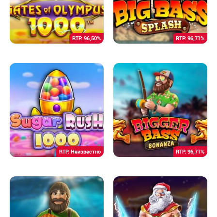
96,50%
96,71%
Неизвестно
96,71%