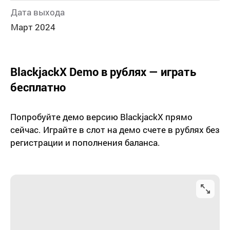
Дата выхода
Март 2024
BlackjackX Demo в рублях — играть
бесплатно
Попробуйте демо версию BlackjackX прямо
сейчас. Играйте в слот на демо счете в рублях без
регистрации и пополнения баланса.
Полноэ