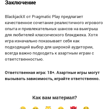
Заключение
BlackjackX от Pragmatic Play предлагает
качественное сочетание реалистичного игрового
опыта и привлекательных шансов на выигрыш
для любителей классического блэкджека. Хотя
игра изначально показывает себя как
подходящий выбор для широкой аудитории,
всегда важно подходить к азартным играм с
ответственностью.
Ответственная игра: 18+. Азартные игры могут
вызывать зависимость, играйте ответственно.
Как вам материал?