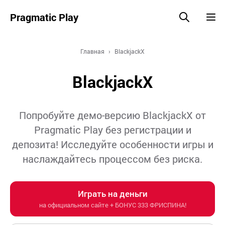
Pragmatic Play
Главная
BlackjackX
BlackjackX
Попробуйте демо-версию BlackjackX от
Pragmatic Play без регистрации и
депозита! Исследуйте особенности игры и
наслаждайтесь процессом без риска.
Играть на деньги
на официальном сайте + БОНУС 333 ФРИСПИНА!