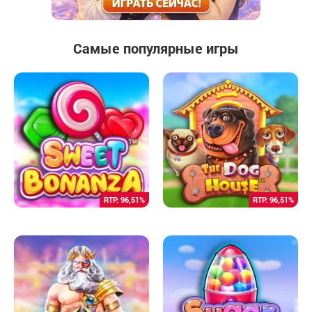
Самые популярные игры
96,51%
96,51%