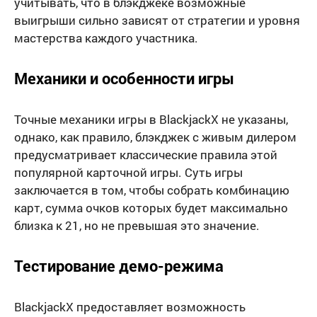
учитывать, что в блэкджеке возможные
выигрыши сильно зависят от стратегии и уровня
мастерства каждого участника.
Механики и особенности игры
Точные механики игры в BlackjackX не указаны,
однако, как правило, блэкджек с живым дилером
предусматривает классические правила этой
популярной карточной игры. Суть игры
заключается в том, чтобы собрать комбинацию
карт, сумма очков которых будет максимально
близка к 21, но не превышая это значение.
Тестирование демо-режима
BlackjackX предоставляет возможность