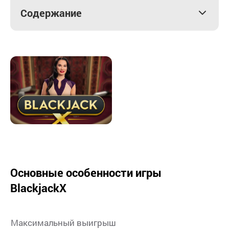
Содержание
Основные особенности игры
BlackjackX
Максимальный выигрыш